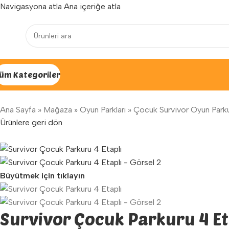
Navigasyona atla
Ana içeriğe atla
Yenilenen arayüzümüz ile hizmetinizdeyiz...
üm Kategoriler
Ana Sayfa
»
Mağaza
»
Oyun Parkları
»
Çocuk Survivor Oyun Parkur
Ürünlere geri dön
Büyütmek için tıklayın
Survivor Çocuk Parkuru 4 Et