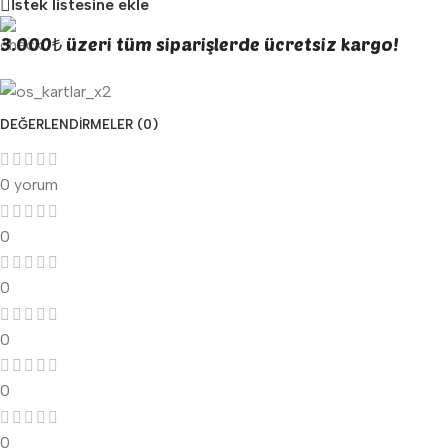
İstek listesine ekle
3.000₺ üzeri tüm siparişlerde ücretsiz kargo!
DEĞERLENDIRMELER (0)
0 yorum
0
0
0
0
0