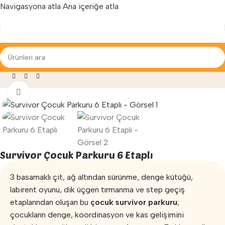
Navigasyona atla
Ana içeriğe atla
Yenilenen arayüzümüz ile hizmetinizdeyiz...
 Survivor Oyun Parkurları
»
Survivor Çocuk Parkuru 6 Etaplı
Büyütmek için tıklayın
Survivor Çocuk Parkuru 6 Etaplı
3 basamaklı çit, ağ altından sürünme, denge kütüğü,
labirent oyunu, dik üçgen tırmanma ve step geçiş
etaplarından oluşan bu
çocuk survivor parkuru
;
çocukların denge, koordinasyon ve kas gelişimini