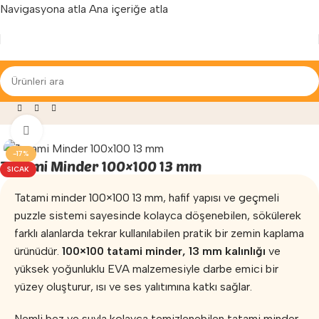
Navigasyona atla
Ana içeriğe atla
Yenilenen arayüzümüz ile hizmetinizdeyiz...
ve Egzersiz
»
Tatami Minder
»
Tatami Minder 100×100 13 mm
Büyütmek için tıklayın
-17%
Tatami Minder 100×100 13 mm
SICAK
Tatami minder 100×100 13 mm, hafif yapısı ve geçmeli
puzzle sistemi sayesinde kolayca döşenebilen, sökülerek
farklı alanlarda tekrar kullanılabilen pratik bir zemin kaplama
ürünüdür.
100×100 tatami minder, 13 mm kalınlığı
ve
yüksek yoğunluklu EVA malzemesiyle darbe emici bir
yüzey oluşturur, ısı ve ses yalıtımına katkı sağlar.
Nemli bez ve suyla kolayca temizlenebilen tatami minder,