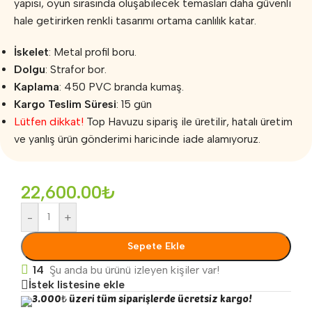
yapısı, oyun sırasında oluşabilecek temasları daha güvenli
hale getirirken renkli tasarımı ortama canlılık katar.
İskelet
: Metal profil boru.
Dolgu
: Strafor bor.
Kaplama
: 450 PVC branda kumaş.
Kargo Teslim Süresi
: 15 gün
Lütfen dikkat!
Top Havuzu sipariş ile üretilir, hatalı üretim
ve yanlış ürün gönderimi haricinde iade alamıyoruz.
22,600.00
₺
-
+
Sepete Ekle
14
Şu anda bu ürünü izleyen kişiler var!
İstek listesine ekle
3.000₺ üzeri tüm siparişlerde ücretsiz kargo!