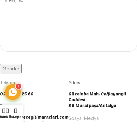
Telefon
Adres
1
0242 606 25 60
Güzeloba Mah. Cağlayangil
Caddesi.
3 B Muratpaşa/Antalya
E-posta
info@yengecegitimaraclari.com
Menü
İstek listesi
Sepet
Sosyal Medya
yengecegitim@gmail.com
Çalışma Saatleri