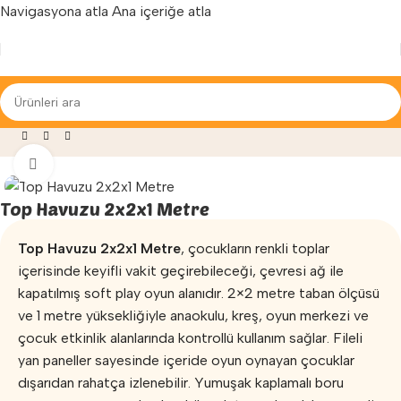
Navigasyona atla
Ana içeriğe atla
Yenilenen arayüzümüz ile hizmetinizdeyiz...
aza
»
Oyun Parkları
»
Oyun Havuzu
»
Top Havuzu 2x2x1 Metre
Büyütmek için tıklayın
Top Havuzu 2x2x1 Metre
Top Havuzu 2x2x1 Metre
, çocukların renkli toplar
içerisinde keyifli vakit geçirebileceği, çevresi ağ ile
kapatılmış soft play oyun alanıdır. 2×2 metre taban ölçüsü
ve 1 metre yüksekliğiyle anaokulu, kreş, oyun merkezi ve
çocuk etkinlik alanlarında kontrollü kullanım sağlar. Fileli
yan paneller sayesinde içeride oyun oynayan çocuklar
dışarıdan rahatça izlenebilir. Yumuşak kaplamalı boru