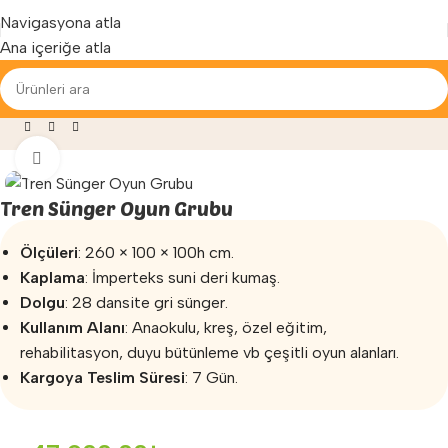
Yenilenen arayüzümüz ile hizmetinizdeyiz...
Navigasyona atla
Ana içeriğe atla
e Egzersiz
»
Sünger Oyun Grupları
»
Tren Sünger Oyun Grubu
Büyütmek için tıklayın
Tren Sünger Oyun Grubu
Ölçüleri
: 260 × 100 × 100h cm.
Kaplama
: İmperteks suni deri kumaş.
Dolgu
: 28 dansite gri sünger.
Kullanım Alanı
: Anaokulu, kreş, özel eğitim,
rehabilitasyon, duyu bütünleme vb çeşitli oyun alanları.
Kargoya Teslim Süresi
: 7 Gün.