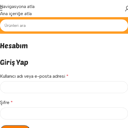
Yenilenen arayüzümüz ile hizmetinizdeyiz...
Navigasyona atla
Ana içeriğe atla
Hesabım
Giriş Yap
Kullanıcı adı veya e-posta adresi
*
Şifre
*