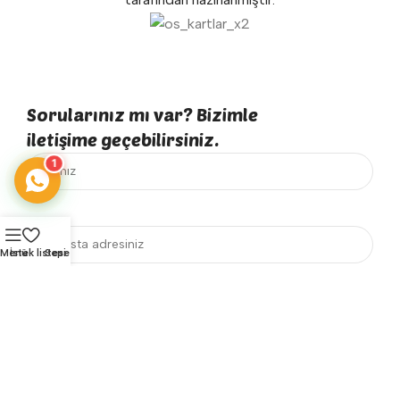
Sorularınız mı var? Bizimle
iletişime geçebilirsiniz.
1
Menü
İstek listesi
Sepet