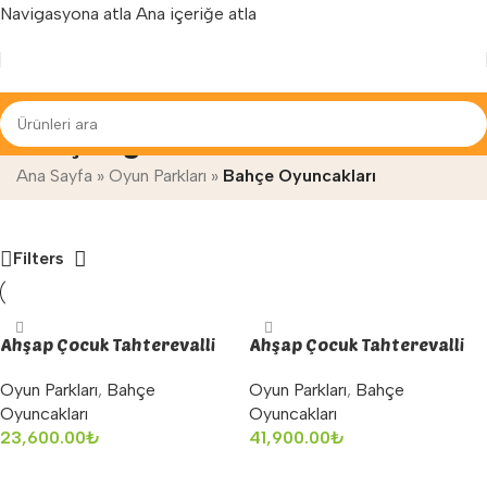
Navigasyona atla
Ana içeriğe atla
Yenilenen arayüzümüz ile hizmetinizdeyiz...
Bahçe Oyuncakları
Ana Sayfa
»
Oyun Parkları
»
Bahçe Oyuncakları
Filters
Ahşap Çocuk Tahterevalli
Ahşap Çocuk Tahterevalli
İkili
Oyun Parkları
,
Bahçe
Oyun Parkları
,
Bahçe
Oyuncakları
Oyuncakları
23,600.00
₺
41,900.00
₺
Sepete Ekle
Sepete Ekle