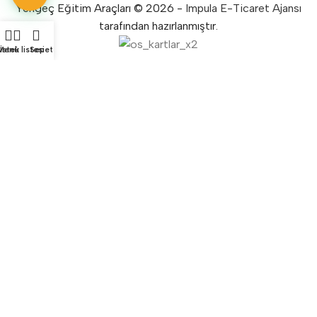
Yengeç Eğitim Araçları © 2026 -
Impula E-Ticaret Ajansı
tarafından hazırlanmıştır.
Menü
İstek listesi
Sepet
Sorularınız mı var? Bizimle
iletişime geçebilirsiniz.