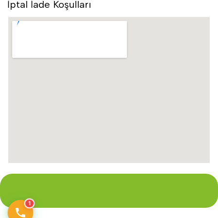
İptal İade Koşulları
1