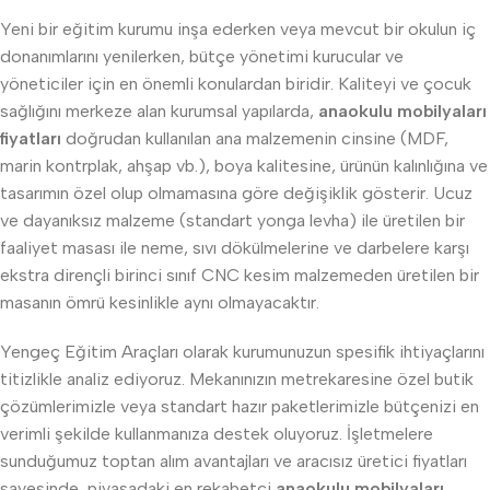
Yeni bir eğitim kurumu inşa ederken veya mevcut bir okulun iç
donanımlarını yenilerken, bütçe yönetimi kurucular ve
yöneticiler için en önemli konulardan biridir. Kaliteyi ve çocuk
sağlığını merkeze alan kurumsal yapılarda,
anaokulu mobilyaları
fiyatları
doğrudan kullanılan ana malzemenin cinsine (MDF,
marin kontrplak, ahşap vb.), boya kalitesine, ürünün kalınlığına ve
tasarımın özel olup olmamasına göre değişiklik gösterir. Ucuz
ve dayanıksız malzeme (standart yonga levha) ile üretilen bir
faaliyet masası ile neme, sıvı dökülmelerine ve darbelere karşı
ekstra dirençli birinci sınıf CNC kesim malzemeden üretilen bir
masanın ömrü kesinlikle aynı olmayacaktır.
Yengeç Eğitim Araçları olarak kurumunuzun spesifik ihtiyaçlarını
titizlikle analiz ediyoruz. Mekanınızın metrekaresine özel butik
çözümlerimizle veya standart hazır paketlerimizle bütçenizi en
verimli şekilde kullanmanıza destek oluyoruz. İşletmelere
sunduğumuz toptan alım avantajları ve aracısız üretici fiyatları
sayesinde, piyasadaki en rekabetçi
anaokulu mobilyaları