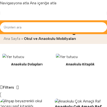
Navigasyona atla
Ana içeriğe atla
Yenilenen arayüzümüz ile hizmetinizdeyiz...
Okul ve Anaokulu Mobilyaları
Ana Sayfa
»
Okul ve Anaokulu Mobilyaları
Anaokulu Dolapları
Anaokulu Kitaplık
Filters
Anaokulu Çok Amaçlı Raf