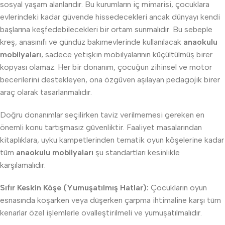
sosyal yaşam alanlarıdır. Bu kurumların iç mimarisi, çocuklara
evlerindeki kadar güvende hissedecekleri ancak dünyayı kendi
başlarına keşfedebilecekleri bir ortam sunmalıdır. Bu sebeple
kreş, anasınıfı ve gündüz bakımevlerinde kullanılacak
anaokulu
mobilyaları
, sadece yetişkin mobilyalarının küçültülmüş birer
kopyası olamaz. Her bir donanım, çocuğun zihinsel ve motor
becerilerini destekleyen, ona özgüven aşılayan pedagojik birer
araç olarak tasarlanmalıdır.
Doğru donanımlar seçilirken taviz verilmemesi gereken en
önemli konu tartışmasız güvenliktir. Faaliyet masalarından
kitaplıklara, uyku kampetlerinden tematik oyun köşelerine kadar
tüm
anaokulu mobilyaları
şu standartları kesinlikle
karşılamalıdır:
Sıfır Keskin Köşe (Yumuşatılmış Hatlar):
Çocukların oyun
esnasında koşarken veya düşerken çarpma ihtimaline karşı tüm
kenarlar özel işlemlerle ovalleştirilmeli ve yumuşatılmalıdır.