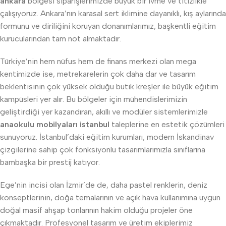
ankara
bölgesi siparişlerimizde büyük bir ivme ve titizlikle
çalışıyoruz. Ankara’nın karasal sert iklimine dayanıklı, kış aylarında
formunu ve diriliğini koruyan donanımlarımız, başkentli eğitim
kurucularından tam not almaktadır.
Türkiye’nin hem nüfus hem de finans merkezi olan mega
kentimizde ise, metrekarelerin çok daha dar ve tasarım
beklentisinin çok yüksek olduğu butik kreşler ile büyük eğitim
kampüsleri yer alır. Bu bölgeler için mühendislerimizin
geliştirdiği yer kazandıran, akıllı ve modüler sistemlerimizle
anaokulu mobilyaları istanbul
taleplerine en estetik çözümleri
sunuyoruz. İstanbul’daki eğitim kurumları, modern İskandinav
çizgilerine sahip çok fonksiyonlu tasarımlarımızla sınıflarına
bambaşka bir prestij katıyor.
Ege’nin incisi olan İzmir’de de, daha pastel renklerin, deniz
konseptlerinin, doğa temalarının ve açık hava kullanımına uygun
doğal masif ahşap tonlarının hakim olduğu projeler öne
çıkmaktadır. Profesyonel tasarım ve üretim ekiplerimiz