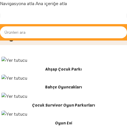
Navigasyona atla
Ana içeriğe atla
Yenilenen arayüzümüz ile hizmetinizdeyiz...
Oyun Parkları
Ana Sayfa
»
Oyun Parkları
Ahşap Çocuk Parkı
Bahçe Oyuncakları
Çocuk Survivor Oyun Parkurları
Oyun Evi