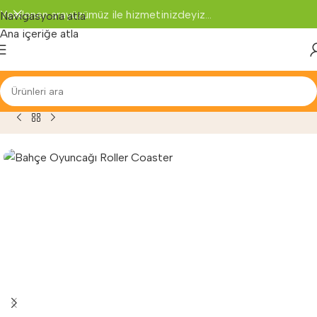
Yenilenen arayüzümüz ile hizmetinizdeyiz...
Navigasyona atla
Ana içeriğe atla
a
»
Mağaza
»
Oyun Parkları
»
Bahçe Oyuncağı Roller Coaster