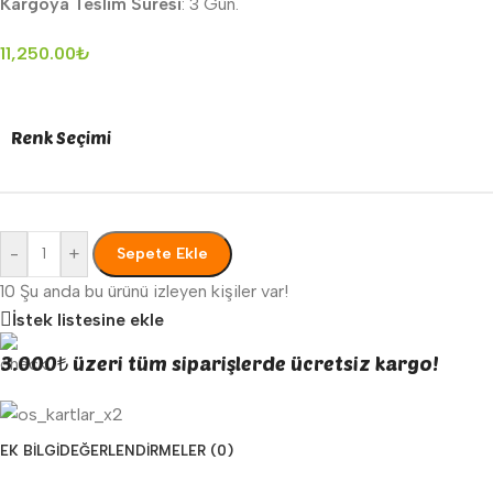
Kargoya Teslim Süresi
: 3 Gün.
11,250.00
₺
Renk Seçimi
-
+
Sepete Ekle
10
Şu anda bu ürünü izleyen kişiler var!
İstek listesine ekle
3.000₺ üzeri tüm siparişlerde ücretsiz kargo!
EK BILGI
DEĞERLENDIRMELER (0)