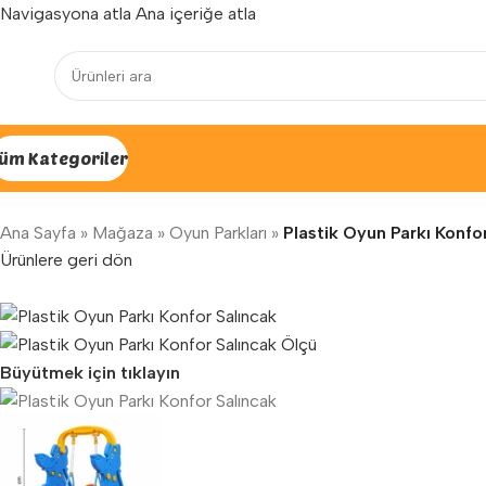
Navigasyona atla
Ana içeriğe atla
Yenilenen arayüzümüz ile hizmetinizdeyiz...
üm Kategoriler
Ana Sayfa
»
Mağaza
»
Oyun Parkları
»
Plastik Oyun Parkı Konfo
Ürünlere geri dön
Büyütmek için tıklayın