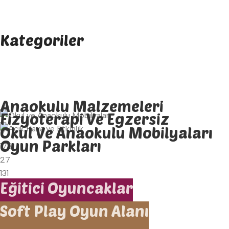
Kategoriler
Anaokulu Malzemeleri
Fizyoterapi Ve Egzersiz
Okul Ve Anaokulu Mobilyaları
77
Oyun Parkları
173
27
131
Eğitici Oyuncaklar
Soft Play Oyun Alanı
Şimdi Keşfet