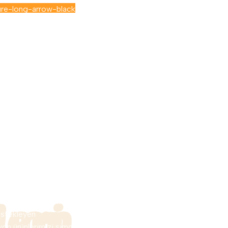
syon
eri
hareket ve fiziki
estekleyen
yon ürünlerimizi şimdi