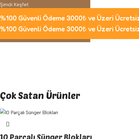
Şimdi Keşfet
%100 Güvenli Ödeme
3000₺ ve Üzeri Ücrets
%100 Güvenli Ödeme
3000₺ ve Üzeri Ücrets
Çok Satan Ürünler
10 Parçalı Sünger Blokları