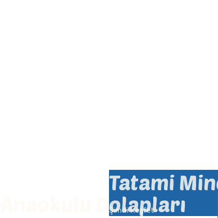
Tatami Min
Anaokulu Dolapları
Şimdi Keşfet