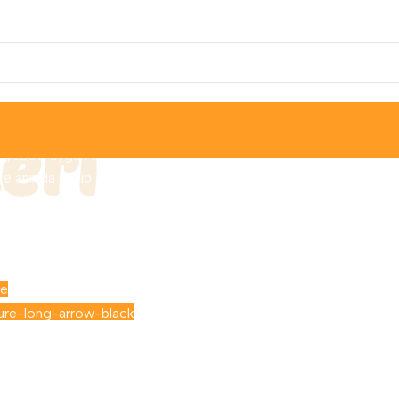
leri
r çeşitlerimizi
ebilir, uygun fiyatlı
ze anında sahip
 Her kullanım alanına
 minder ürünleri ve
lzemeleri Yengeç
arı'nda.
le