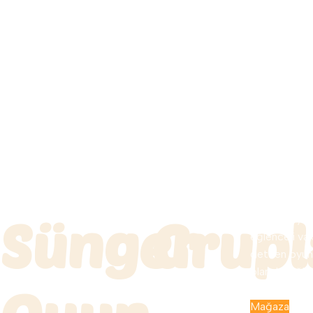
Sünger
Grupl
Sünger Oyun 
eğlenceli vak
getiren oyun 
olanak sağlar
onlara, rahatı
Mağaza