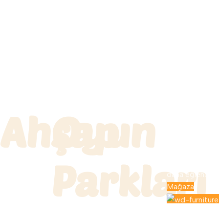
Ahşap
Oyun
Ahşap Oyun Par
onlarca seçene
dilediğiniz ürün
olabilirsiniz. U
Parkları
ürünlerimiz ile 
daha eğlenceli..
Mağaza