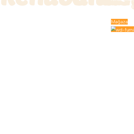
inceleyebil
verebilirsin
Mağaza