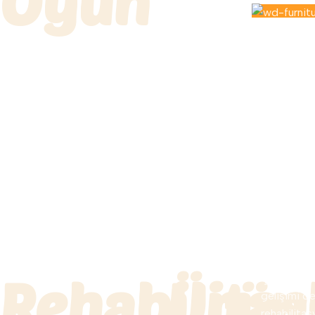
Oyun
Rehabilita
Ürünl
Çocuklarda 
gelişimi d
rehabilitas