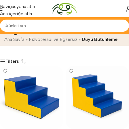
Yenilenen arayüzümüz ile hizmetinizdeyiz...
Navigasyona atla
Ana içeriğe atla
Duyu Bütünleme
Ana Sayfa
»
Fizyoterapi ve Egzersiz
»
Duyu Bütünleme
Filters