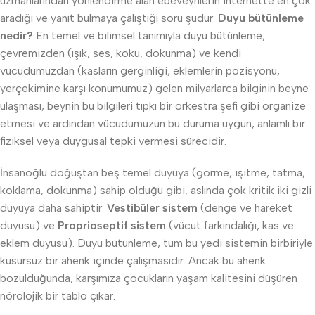
uzmanlarından yönlendirme alan ebeveynlerin internette en çok
aradığı ve yanıt bulmaya çalıştığı soru şudur:
Duyu bütünleme
nedir?
En temel ve bilimsel tanımıyla duyu bütünleme;
çevremizden (ışık, ses, koku, dokunma) ve kendi
vücudumuzdan (kasların gerginliği, eklemlerin pozisyonu,
yerçekimine karşı konumumuz) gelen milyarlarca bilginin beyne
ulaşması, beynin bu bilgileri tıpkı bir orkestra şefi gibi organize
etmesi ve ardından vücudumuzun bu duruma uygun, anlamlı bir
fiziksel veya duygusal tepki vermesi sürecidir.
İnsanoğlu doğuştan beş temel duyuya (görme, işitme, tatma,
koklama, dokunma) sahip olduğu gibi, aslında çok kritik iki gizli
duyuya daha sahiptir:
Vestibüler sistem
(denge ve hareket
duyusu) ve
Proprioseptif sistem
(vücut farkındalığı, kas ve
eklem duyusu). Duyu bütünleme, tüm bu yedi sistemin birbiriyle
kusursuz bir ahenk içinde çalışmasıdır. Ancak bu ahenk
bozulduğunda, karşımıza çocukların yaşam kalitesini düşüren
nörolojik bir tablo çıkar.