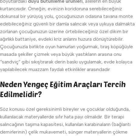
boyutlardaki
duyu bütünleme ürünleri
, ailelerin en büyük
kurtarıcısıdır. Örneğin; evinizin koridoruna serebileceğiniz
dokunsal bir yürüyüş yolu, çocuğunuzun odasına tavana monte
edebileceğiniz güvenli bir damla salıncak veya uykuya dalmakta
zorlanan çocuğunuzun üzerine örtebileceğiniz özel dikim bir
ağırlıklı battaniye, evdeki kriz anlarını huzura dönüştürebilir.
Çocuğunuzla birlikte oyun hamurları yoğurmak, tıraş köpüğüyle
masada şekiller çizmek veya büyük yastıkların arasına onu
“sandviç” gibi sıkıştırarak derin baskı uygulamak, evde kolayca
yapılabilecek muazzam faydalı etkinlikler arasındadır.
Neden Yengeç Eğitim Araçları Tercih
Edilmelidir?
Söz konusu özel gereksinimli bireyler ve çocuklar olduğunda,
kullanılacak materyallerde sıfır hata payı olmalıdır. Bir terapi
salıncağının taşıma kapasitesi, kullanılan karabinaların (bağlantı
demirlerinin) çelik mukavemeti, sünger materyallerin çökme