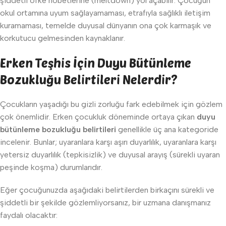
şiddetli öfke nöbetlerine (meltdown) yol açabilir. Çocuğun
okul ortamına uyum sağlayamaması, etrafıyla sağlıklı iletişim
kuramaması, temelde duyusal dünyanın ona çok karmaşık ve
korkutucu gelmesinden kaynaklanır.
Erken Teşhis İçin Duyu Bütünleme
Bozukluğu Belirtileri Nelerdir?
Çocukların yaşadığı bu gizli zorluğu fark edebilmek için gözlem
çok önemlidir. Erken çocukluk döneminde ortaya çıkan
duyu
bütünleme bozukluğu belirtileri
genellikle üç ana kategoride
incelenir. Bunlar; uyaranlara karşı aşırı duyarlılık, uyaranlara karşı
yetersiz duyarlılık (tepkisizlik) ve duyusal arayış (sürekli uyaran
peşinde koşma) durumlarıdır.
Eğer çocuğunuzda aşağıdaki belirtilerden birkaçını sürekli ve
şiddetli bir şekilde gözlemliyorsanız, bir uzmana danışmanız
faydalı olacaktır: