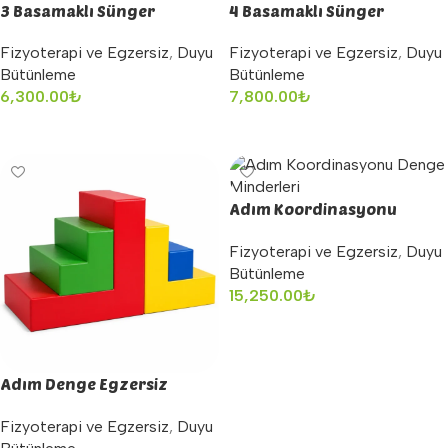
3 Basamaklı Sünger
4 Basamaklı Sünger
Merdiven
Merdiven
Fizyoterapi ve Egzersiz
,
Duyu
Fizyoterapi ve Egzersiz
,
Duyu
Bütünleme
Bütünleme
6,300.00
₺
7,800.00
₺
Sepete Ekle
Sepete Ekle
Adım Koordinasyonu
Denge Minderleri
Fizyoterapi ve Egzersiz
,
Duyu
Bütünleme
15,250.00
₺
Sepete Ekle
Adım Denge Egzersiz
Minder Seti
Fizyoterapi ve Egzersiz
,
Duyu