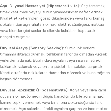
Aşırı Duyusal Hassasiyet (Hipersensitivite):
Saç taratmak,
tırnak kestirmek veya yüzünün yıkanmasından nefret etmek.
Kıyafet etiketlerinden, çorap dikişlerinden veya farklı kumaş
dokularından aşırı rahatsız olmak. Elektrik süpürgesi, matkap
veya blender gibi seslerde elleriyle kulaklarını kapatarak
dehşete düşmek.
Duyusal Arayış (Sensory Seeking):
Sürekli bir yerlere
tırmanma ihtiyacı duymak, tehlikenin farkında olmadan yüksek
yerlerden atlamak. Etrafındaki eşyaları veya insanları sürekli
koklamak, yalamak veya onlara şiddetli bir şekilde çarpmak.
Kendi etrafında dakikalarca durmadan dönmek ve buna rağmen
başının dönmemesi.
Duyusal Tepkisizlik (Hiposensitivite):
Acıya veya ısıya karşı
duyarsız olmak (örneğin düşüp kanadığında bile ağlamamak).
İsmine tepki vermemek veya birisi ona dokunduğunda fark
etmemek. Aşırı sakarlık, sürekli eşyalara çarpma ve ince motor