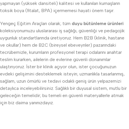
yapmayan (yüksek dansiteli) kalitesi ve kullanılan kumaşların
toksik boya (fitalat, BPA) içermemesi hayati önem taşır.
Yengeç Eğitim Araçları olarak; tüm
duyu bütünleme ürünleri
koleksiyonumuzu uluslararası iş sağlığı, güvenliği ve pedagojik
uygunluk standartlarında üretiyoruz. Hem B2B (klinik, hastane
ve okullar) hem de B2C (bireysel ebeveynler) pazarındaki
tecrübemizle, kurumların profesyonel terapi odalarını anahtar
teslim kurarken, ailelerin de evlerine güvenli donanımlar
ulaştırıyoruz. İster bir klinik açıyor olun, ister çocuğunuzun
evdeki gelişimini desteklemek isteyin; uzmanlıkla tasarlanmış,
sağlam, uzun ömürlü ve tedavi odaklı geniş ürün yelpazemizi
detaylıca inceleyebilirsiniz. Sağlıklı bir duyusal sistem, mutlu bir
geleceğin temelidir; bu temeli en güvenli materyallerle atmak
için biz daima yanınızdayız.