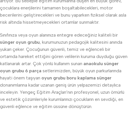
artıyor. Bu sebeple eğitim kurumlarına düşen en büyük görev,
çocuklara enerjilerini tamamen boşaltabilecekleri, motor
becerilerini geliştirecekleri ve bunu yaparken fiziksel olarak asla
risk altında hissetmeyecekleri ortamlar sunmaktır.
Sınıfınıza veya oyun alanınıza entegre edeceğiniz kaliteli bir
sünger oyun grubu
, kurumunuzun pedagojik kalitesini anında
yukarı çeker. Çocuğunun güvenli, temiz ve eğlenceli bir
ortamda hareket ettiğini gören velilerin kuruma duyduğu güven
katlanarak artar. Çok yönlü kullanım sunan
anaokulu sünger
oyun grubu 6 parça
setlerimizden, büyük oyun parkurlarında
hayati önem taşıyan
oyun grubu boru kaplama sünger
donanımlarına kadar uzanan geniş ürün yelpazemizi detaylıca
inceleyin. Yengeç Eğitim Araçları’nın profesyonel, uzun ömürlü
ve estetik çözümleriyle kurumlarınızı çocukların en sevdiği, en
güvenli eğlence ve eğitim üssüne dönüştürün.