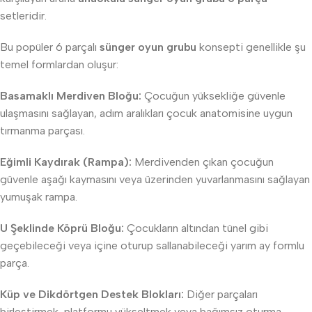
setleridir.
Bu popüler 6 parçalı
sünger oyun grubu
konsepti genellikle şu
temel formlardan oluşur:
Basamaklı Merdiven Bloğu:
Çocuğun yüksekliğe güvenle
ulaşmasını sağlayan, adım aralıkları çocuk anatomisine uygun
tırmanma parçası.
Eğimli Kaydırak (Rampa):
Merdivenden çıkan çocuğun
güvenle aşağı kaymasını veya üzerinden yuvarlanmasını sağlayan
yumuşak rampa.
U Şeklinde Köprü Bloğu:
Çocukların altından tünel gibi
geçebileceği veya içine oturup sallanabileceği yarım ay formlu
parça.
Küp ve Dikdörtgen Destek Blokları:
Diğer parçaları
birleştirmek, platformu yükseltmek veya bağımsız oturma