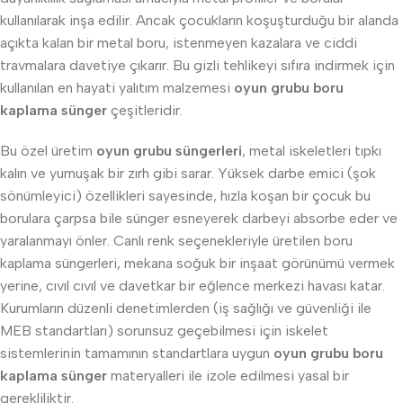
kullanılarak inşa edilir. Ancak çocukların koşuşturduğu bir alanda
açıkta kalan bir metal boru, istenmeyen kazalara ve ciddi
travmalara davetiye çıkarır. Bu gizli tehlikeyi sıfıra indirmek için
kullanılan en hayati yalıtım malzemesi
oyun grubu boru
kaplama sünger
çeşitleridir.
Bu özel üretim
oyun grubu süngerleri
, metal iskeletleri tıpkı
kalın ve yumuşak bir zırh gibi sarar. Yüksek darbe emici (şok
sönümleyici) özellikleri sayesinde, hızla koşan bir çocuk bu
borulara çarpsa bile sünger esneyerek darbeyi absorbe eder ve
yaralanmayı önler. Canlı renk seçenekleriyle üretilen boru
kaplama süngerleri, mekana soğuk bir inşaat görünümü vermek
yerine, cıvıl cıvıl ve davetkar bir eğlence merkezi havası katar.
Kurumların düzenli denetimlerden (iş sağlığı ve güvenliği ile
MEB standartları) sorunsuz geçebilmesi için iskelet
sistemlerinin tamamının standartlara uygun
oyun grubu boru
kaplama sünger
materyalleri ile izole edilmesi yasal bir
gerekliliktir.