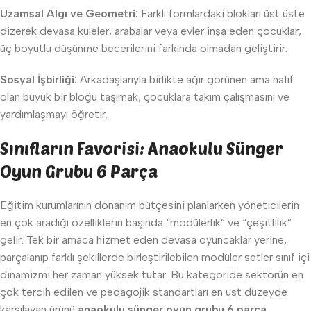
Uzamsal Algı ve Geometri:
Farklı formlardaki blokları üst üste
dizerek devasa kuleler, arabalar veya evler inşa eden çocuklar,
üç boyutlu düşünme becerilerini farkında olmadan geliştirir.
Sosyal İşbirliği:
Arkadaşlarıyla birlikte ağır görünen ama hafif
olan büyük bir bloğu taşımak, çocuklara takım çalışmasını ve
yardımlaşmayı öğretir.
Sınıfların Favorisi: Anaokulu Sünger
Oyun Grubu 6 Parça
Eğitim kurumlarının donanım bütçesini planlarken yöneticilerin
en çok aradığı özelliklerin başında “modülerlik” ve “çeşitlilik”
gelir. Tek bir amaca hizmet eden devasa oyuncaklar yerine,
parçalanıp farklı şekillerde birleştirilebilen modüler setler sınıf içi
dinamizmi her zaman yüksek tutar. Bu kategoride sektörün en
çok tercih edilen ve pedagojik standartları en üst düzeyde
karşılayan ürünü
anaokulu sünger oyun grubu 6 parça