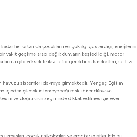
 kadar her ortamda çocukların en çok ilgi gösterdiği, enerjilerini
ir vakit geçirme aracı değil; dünyanın keşfedildiği, motor
varlanma gibi yüksek fiziksel efor gerektiren hareketleri, sert ve
n havuzu
sistemleri devreye girmektedir.
Yengeç Eğitim
ların içinden çıkmak istemeyeceği renkli birer dünyaya
itesini ve doğru ürün seçiminde dikkat edilmesi gereken
im uzmanları, çocuk psikologları ve ergoterapistler için bu