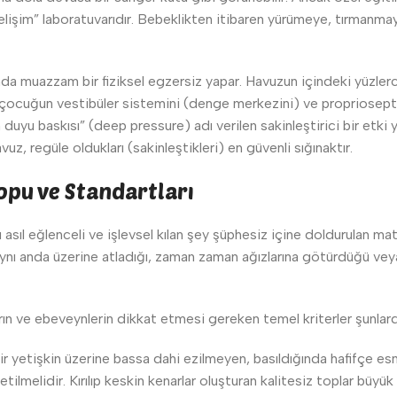
lişim” laboratuvarıdır. Bebeklikten itibaren yürümeye, tırmanma
lında muazzam bir fiziksel egzersiz yapar. Havuzun içindeki yüzl
ocuğun vestibüler sistemini (denge merkezini) ve proprioseptif 
duyu baskısı” (deep pressure) adı verilen sakinleştirici bir etki y
vuz, regüle oldukları (sakinleştikleri) en güvenli sığınaktır.
opu ve Standartları
 asıl eğlenceli ve işlevsel kılan şey şüphesiz içine doldurulan m
nı anda üzerine atladığı, zaman zaman ağızlarına götürdüğü veya bi
n ve ebeveynlerin dikkat etmesi gereken temel kriterler şunlardı
bir yetişkin üzerine bassa dahi ezilmeyen, basıldığında hafifçe e
melidir. Kırılıp keskin kenarlar oluşturan kalitesiz toplar büyük b