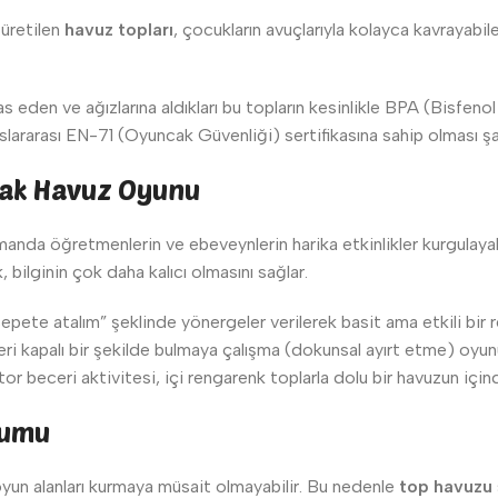
üretilen
havuz topları
, çocukların avuçlarıyla kolayca kavrayabi
as eden ve ağızlarına aldıkları bu topların kesinlikle BPA (Bisfeno
uslararası EN-71 (Oyuncak Güvenliği) sertifikasına sahip olması şar
arak Havuz Oyunu
zamanda öğretmenlerin ve ebeveynlerin harika etkinlikler kurgulay
 bilginin çok daha kalıcı olmasını sağlar.
ı sepete atalım” şeklinde yönergeler verilerek basit ama etkili bir
eri kapalı bir şekilde bulmaya çalışma (dokunsal ayırt etme) oyunu
eceri aktivitesi, içi rengarenk toplarla dolu bir havuzun içinde 
lumu
 oyun alanları kurmaya müsait olmayabilir. Bu nedenle
top havuzu