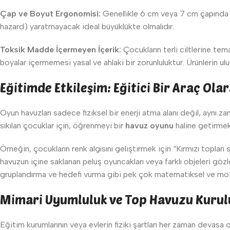
Çap ve Boyut Ergonomisi:
Genellikle 6 cm veya 7 cm çapında 
hazard) yaratmayacak ideal büyüklükte olmalıdır.
Toksik Madde İçermeyen İçerik:
Çocukların terli ciltlerine tem
boyalar içermemesi yasal ve ahlaki bir zorunluluktur. Ürünlerin ul
Eğitimde Etkileşim: Eğitici Bir Araç Ol
Oyun havuzları sadece fiziksel bir enerji atma alanı değil, aynı 
sıkılan çocuklar için, öğrenmeyi bir
havuz oyunu
haline getirmek,
Örneğin, çocukların renk algısını geliştirmek için “Kırmızı toplar
havuzun içine saklanan peluş oyuncakları veya farklı objeleri gözl
gruplandırma ve hedefi vurma gibi pek çok matematiksel ve motor b
Mimari Uyumluluk ve Top Havuzu Kuru
Eğitim kurumlarının veya evlerin fiziki şartları her zaman devasa