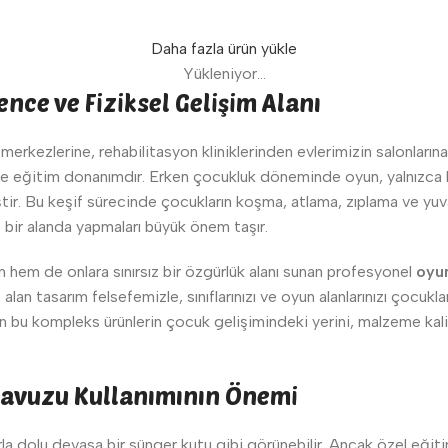
Daha fazla ürün yükle
Yükleniyor...
nce ve Fiziksel Gelişim Alanı
rkezlerine, rehabilitasyon kliniklerinden evlerimizin salonlarına
ve eğitim donanımdır. Erken çocukluk döneminde oyun, yalnızca b
i iştir. Bu keşif sürecinde çocukların koşma, atlama, zıplama ve yu
iş bir alanda yapmaları büyük önem taşır.
n hem de onlara sınırsız bir özgürlük alanı sunan profesyonel
oyu
lan tasarım felsefemizle, sınıflarınızı ve oyun alanlarınızı çocuk
 bu kompleks ürünlerin çocuk gelişimindeki yerini, malzeme kal
avuzu Kullanımının Önemi
rla dolu devasa bir sünger kutu gibi görünebilir. Ancak özel eğit