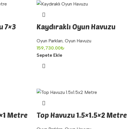
u 7×3
Kaydıraklı Oyun Havuzu
Oyun Parkları
,
Oyun Havuzu
159,730.00
₺
Sepete Ekle
5×1 Metre
Top Havuzu 1.5×1.5×2 Metre