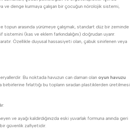
ya ve denge kurmaya çalışan bir çocuğun nörolojik sistemi,
erce topun arasında yürümeye çalışmak, standart düz bir zeminde
sistemini (kas ve eklem farkındalığını) doğrudan uyarır.
aratır. Özellikle duyusal hassasiyeti olan, çabuk sinirlenen veya
ateryallerdir. Bu noktada havuzun can damarı olan
oyun havuzu
rbirlerine fırlattığı bu topların sıradan plastiklerden üretilmesi
r:
sneyen ve ayağı kaldırdığınızda eski yuvarlak formuna anında geri
ir güvenlik zafiyetidir.