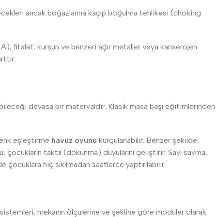
lecekleri ancak boğazlarına kaçıp boğulma tehlikesi (choking
l A), fitalat, kurşun ve benzeri ağır metaller veya kanserojen
ttır.
abileceği devasa bir materyaldir. Klasik masa başı eğitimlerinden
 renk eşleştirme
havuz oyunu
kurgulanabilir. Benzer şekilde,
, çocukların taktil (dokunma) duyularını geliştirir. Sayı sayma,
çocuklara hiç sıkılmadan saatlerce yaptırılabilir.
sistemleri, mekanın ölçülerine ve şekline göre modüler olarak