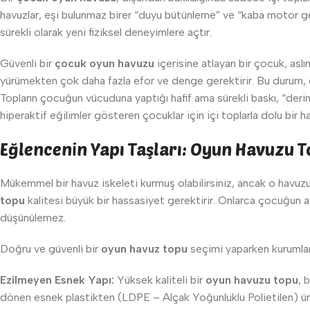
havuzlar, eşi bulunmaz birer “duyu bütünleme” ve “kaba motor ge
sürekli olarak yeni fiziksel deneyimlere açtır.
Güvenli bir
çocuk oyun havuzu
içerisine atlayan bir çocuk, as
yürümekten çok daha fazla efor ve denge gerektirir. Bu durum, ç
Topların çocuğun vücuduna yaptığı hafif ama sürekli baskı, “derin 
hiperaktif eğilimler gösteren çocuklar için içi toplarla dolu bir ha
Eğlencenin Yapı Taşları: Oyun Havuzu T
Mükemmel bir havuz iskeleti kurmuş olabilirsiniz, ancak o havuzu
topu
kalitesi büyük bir hassasiyet gerektirir. Onlarca çocuğun ay
düşünülemez.
Doğru ve güvenli bir
oyun havuz topu
seçimi yaparken kurumları
Ezilmeyen Esnek Yapı:
Yüksek kaliteli bir
oyun havuzu topu
, 
dönen esnek plastikten (LDPE – Alçak Yoğunluklu Polietilen) üretil