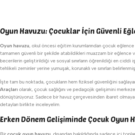
Oyun Havuzu: Çocuklar İçin Güvenli Eğle
Oyun havuzu
, okul öncesi eğitim kurumlarından çocuk eğlence me
tamamen güvenli bir şekilde atabildikleri muazzam bir eğlence 
becerilerin geliştirildiği ve sosyal sınırların öğrenildiği en cidd
tehlikeli zeminler yerine yumuşak, korunaklı ve sınırları belirlenm
İşte tam bu noktada, çocukların hem fiziksel güvenliğini sağlaya
Araçları
olarak, çocuk sağlığını ve pedagojik gelişimini merkeze a
dönüştürüyoruz. Sadece bir havuz çerçevesinden ibaret olmayan
detayları birlikte inceleyelim.
Erken Dönem Gelişiminde Çocuk Oyun H
Bir
çocuk oyun havuzu
, dışarıdan bakıldığında sadece içi topla