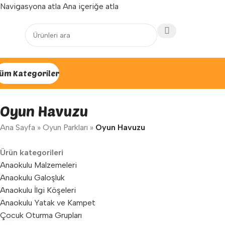
Navigasyona atla
Ana içeriğe atla
Yenilenen arayüzümüz ile hizmetinizdeyiz...
üm Kategoriler
Oyun Havuzu
Ana Sayfa
»
Oyun Parkları
»
Oyun Havuzu
Ürün kategorileri
Anaokulu Malzemeleri
Anaokulu Galoşluk
Anaokulu İlgi Köşeleri
Anaokulu Yatak ve Kampet
Çocuk Oturma Grupları