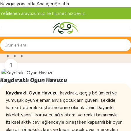
Navigasyona atla
Ana içeriğe atla
Yenilenen arayüzümüz ile hizmetinizdeyiz...
ğaza
»
Oyun Parkları
»
Oyun Havuzu
»
Kaydıraklı Oyun Havuzu
Büyütmek için tıklayın
Kaydıraklı Oyun Havuzu
Kaydıraklı Oyun Havuzu
, kaydırak, geçiş bölümleri ve
yumuşak oyun elemanlarıyla çocukların güvenli şekilde
hareket ederek keşfetmelerine olanak tanır. Dayanıklı
iskelet yapısı, koruyucu ağ sistemi ve renkli tasarımıyla
fiziksel aktiviteyi eğlenceyle birleştiren kapsamlı bir oyun
alanıdır. Anaokulu, kreş ve kapalı çocuk oyun merkezleri