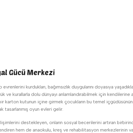
yal Gücü Merkezi
 evrenlerini kurdukları, bağımsızlık duygularını doyasıya yaşadıklar
k ve kurallarla dolu dünyayı anlamlandırabilmek için kendilerine ai
ir karton kutunun içine girmek çocukların bu temel içgüdüsünün bi
k tasarlanmış oyun evleri gelir.
lişimlerini destekleyen, onların sosyal becerilerini artıran birbirin
enlendiren hem de anaokulu, kreş ve rehabilitasyon merkezlerinin v