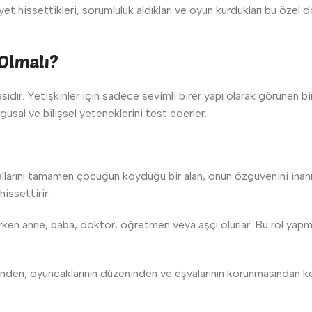
t hissettikleri, sorumluluk aldıkları ve oyun kurdukları bu özel d
Olmalı?
ır. Yetişkinler için sadece sevimli birer yapı olarak görünen bi
usal ve bilişsel yeteneklerini test ederler.
larını tamamen çocuğun koyduğu bir alan, onun özgüvenini inanılm
issettirir.
ken anne, baba, doktor, öğretmen veya aşçı olurlar. Bu rol yapma 
ğinden, oyuncaklarının düzeninden ve eşyalarının korunmasından 