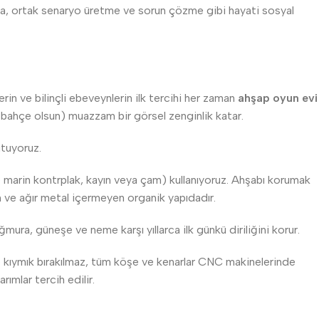
şma, ortak senaryo üretme ve sorun çözme gibi hayati sosyal
rin ve bilinçli ebeveynlerin ilk tercihi her zaman
ahşap oyun evi
 bahçe olsun) muazzam bir görsel zenginlik katar.
utuyoruz.
kle marin kontrplak, kayın veya çam) kullanıyoruz. Ahşabı korumak
n ve ağır metal içermeyen organik yapıdadır.
ura, güneşe ve neme karşı yıllarca ilk günkü diriliğini korur.
 kıymık bırakılmaz, tüm köşe ve kenarlar CNC makinelerinde
rımlar tercih edilir.