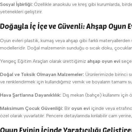
Sosyal İşbirliği:
Özellikle anaokulu ve kreş gibi kurumlarda, bir
yetenekleri geliştirir.
Doğayla İç İçe ve Güvenli: Ahşap Oyun E
Oyun evleri plastik, kumaş veya ahşap gibi farklı materyallerden 
modelleridir. Doğal malzemenin sunduğu o sıcak doku, çocukların 
Yengeç Eğitim Araçları olarak ürettiğimiz
ahşap oyun evi
seçen
Doğal ve Toksik Olmayan Malzemeler:
Ürünlerimizde birinci s
ve renklendirmek için kullandığımız vernik ve boyaların tamamı 
Hava Şartlarına Dayanıklılık:
Dış mekan (bahçe) kullanımı için öz
Maksimum Çocuk Güvenliği:
Bir
oyun evi
içinde veya etrafın
özel olarak yuvarlatılır. Pencere detaylarında kırılabilir cam yerine
Oyun Evinin İçinde Yaratıcılığı Geliştire