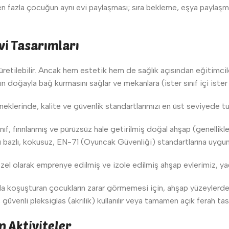
den fazla çocuğun aynı evi paylaşması; sıra bekleme, eşya payla
vi Tasarımları
üretilebilir. Ancak hem estetik hem de sağlık açısından eğitimcile
doğayla bağ kurmasını sağlar ve mekanlara (ister sınıf içi ister
eklerinde, kalite ve güvenlik standartlarımızı en üst seviyede t
ınıf, fırınlanmış ve pürüzsüz hale getirilmiş doğal ahşap (genelli
su bazlı, kokusuz, EN-71 (Oyuncak Güvenliği) standartlarına uygu
el olarak emprenye edilmiş ve izole edilmiş ahşap evlerimiz, yağm
da koşuşturan çocukların zarar görmemesi için, ahşap yüzeylerde
, güvenli pleksiglas (akrilik) kullanılır veya tamamen açık ferah tasa
n Aktiviteler