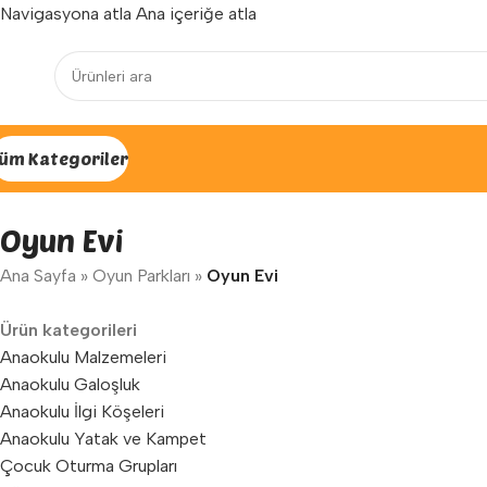
Navigasyona atla
Ana içeriğe atla
Yenilenen arayüzümüz ile hizmetinizdeyiz...
üm Kategoriler
Oyun Evi
Ana Sayfa
»
Oyun Parkları
»
Oyun Evi
Ürün kategorileri
Anaokulu Malzemeleri
Anaokulu Galoşluk
Anaokulu İlgi Köşeleri
Anaokulu Yatak ve Kampet
Çocuk Oturma Grupları