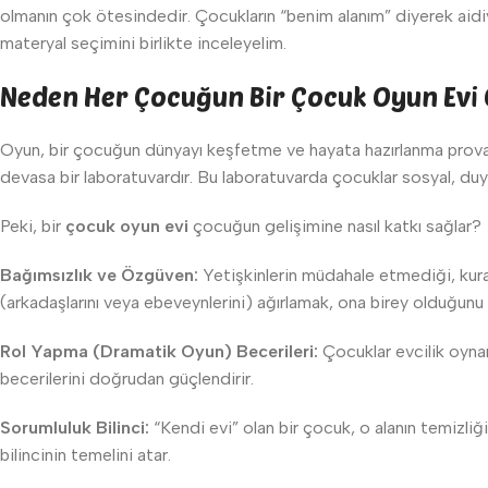
olmanın çok ötesindedir. Çocukların “benim alanım” diyerek aidiye
materyal seçimini birlikte inceleyelim.
Neden Her Çocuğun Bir Çocuk Oyun Evi 
Oyun, bir çocuğun dünyayı keşfetme ve hayata hazırlanma provasıd
devasa bir laboratuvardır. Bu laboratuvarda çocuklar sosyal, duyg
Peki, bir
çocuk oyun evi
çocuğun gelişimine nasıl katkı sağlar?
Bağımsızlık ve Özgüven:
Yetişkinlerin müdahale etmediği, kural
(arkadaşlarını veya ebeveynlerini) ağırlamak, ona birey olduğunu h
Rol Yapma (Dramatik Oyun) Becerileri:
Çocuklar evcilik oynar
becerilerini doğrudan güçlendirir.
Sorumluluk Bilinci:
“Kendi evi” olan bir çocuk, o alanın temizli
bilincinin temelini atar.