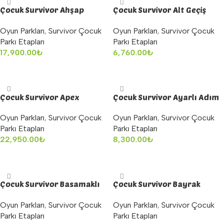
Çocuk Survivor Ahşap
Çocuk Survivor Alt Geçiş
Silindir
Engel
Oyun Parkları
,
Survivor Çocuk
Oyun Parkları
,
Survivor Çocuk
Parkı Etapları
Parkı Etapları
17,900.00
₺
6,760.00
₺
Sepete Ekle
Sepete Ekle
Çocuk Survivor Apex
Çocuk Survivor Ayarlı Adım
Merdiven Rampa
Oyun Parkları
,
Survivor Çocuk
Oyun Parkları
,
Survivor Çocuk
Parkı Etapları
Parkı Etapları
8,300.00
₺
22,950.00
₺
Sepete Ekle
Sepete Ekle
Çocuk Survivor Basamaklı
Çocuk Survivor Bayrak
Denge
Kapma
Oyun Parkları
,
Survivor Çocuk
Oyun Parkları
,
Survivor Çocuk
Parkı Etapları
Parkı Etapları