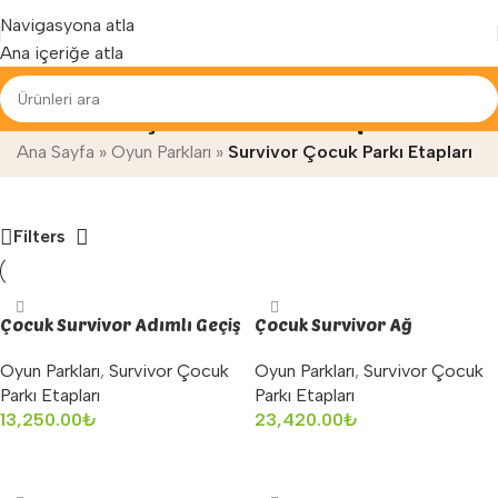
Yenilenen arayüzümüz ile hizmetinizdeyiz...
Navigasyona atla
Ana içeriğe atla
Survivor Çocuk Parkı Etapları
Ana Sayfa
»
Oyun Parkları
»
Survivor Çocuk Parkı Etapları
Filters
Çocuk Survivor Adımlı Geçiş
Çocuk Survivor Ağ
tırmanma
Oyun Parkları
,
Survivor Çocuk
Oyun Parkları
,
Survivor Çocuk
Parkı Etapları
Parkı Etapları
13,250.00
₺
23,420.00
₺
Sepete Ekle
Sepete Ekle