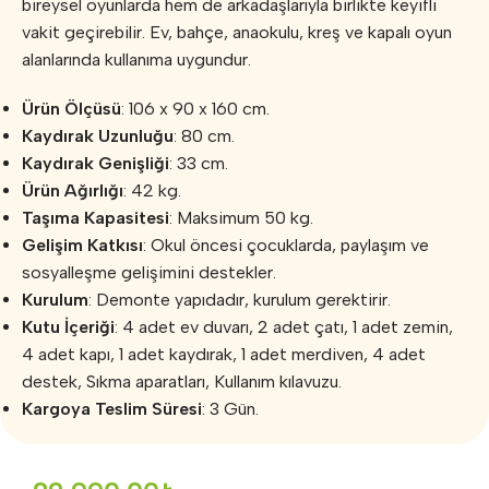
bireysel oyunlarda hem de arkadaşlarıyla birlikte keyifli
vakit geçirebilir. Ev, bahçe, anaokulu, kreş ve kapalı oyun
alanlarında kullanıma uygundur.
Ürün Ölçüsü
: 106 x 90 x 160 cm.
Kaydırak Uzunluğu
: 80 cm.
Kaydırak Genişliği
: 33 cm.
Ürün Ağırlığı
: 42 kg.
Taşıma Kapasitesi
: Maksimum 50 kg.
Gelişim Katkısı
: Okul öncesi çocuklarda, paylaşım ve
sosyalleşme gelişimini destekler.
Kurulum
: Demonte yapıdadır, kurulum gerektirir.
Kutu İçeriği
: 4 adet ev duvarı, 2 adet çatı, 1 adet zemin,
4 adet kapı, 1 adet kaydırak, 1 adet merdiven, 4 adet
destek, Sıkma aparatları, Kullanım kılavuzu.
Kargoya Teslim Süresi
: 3 Gün.