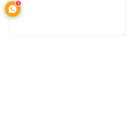
1
Telefon
Adres
0242 606 25 60
Güzeloba Mah. Cağlayangil
Caddesi.
3 B Muratpaşa/Antalya
E-posta
info@yengecegitimaraclari.com
Sosyal Medya
yengecegitim@gmail.com
Çalışma Saatleri
Tüm Günler: 09:00 - 18:00