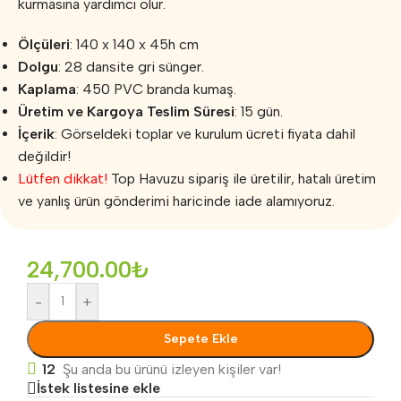
kurmasına yardımcı olur.
Ölçüleri
: 140 x 140 x 45h cm
Dolgu
: 28 dansite gri sünger.
Kaplama
: 450 PVC branda kumaş.
Üretim ve Kargoya Teslim Süresi
: 15 gün.
İçerik
: Görseldeki toplar ve kurulum ücreti fiyata dahil
değildir!
Lütfen dikkat!
Top Havuzu sipariş ile üretilir, hatalı üretim
ve yanlış ürün gönderimi haricinde iade alamıyoruz.
24,700.00
₺
-
+
Sepete Ekle
12
Şu anda bu ürünü izleyen kişiler var!
İstek listesine ekle