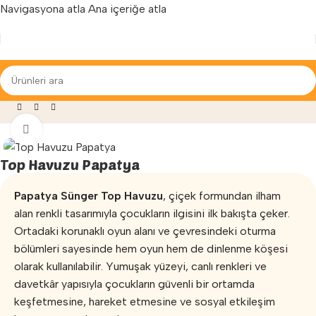
Navigasyona atla
Ana içeriğe atla
Yenilenen arayüzümüz ile hizmetinizdeyiz...
Mağaza
»
Oyun Parkları
»
Oyun Havuzu
»
Top Havuzu Papatya
Büyütmek için tıklayın
Top Havuzu Papatya
Papatya Sünger Top Havuzu
, çiçek formundan ilham
alan renkli tasarımıyla çocukların ilgisini ilk bakışta çeker.
Ortadaki korunaklı oyun alanı ve çevresindeki oturma
bölümleri sayesinde hem oyun hem de dinlenme köşesi
olarak kullanılabilir. Yumuşak yüzeyi, canlı renkleri ve
davetkâr yapısıyla çocukların güvenli bir ortamda
keşfetmesine, hareket etmesine ve sosyal etkileşim