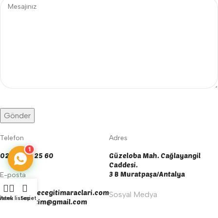
Telefon
Adres
1
0242 606 25 60
Güzeloba Mah. Cağlayangil
Caddesi.
3 B Muratpaşa/Antalya
E-posta
info@yengecegitimaraclari.com
Sosyal Medya
Menü
İstek listesi
Sepet
yengecegitim@gmail.com