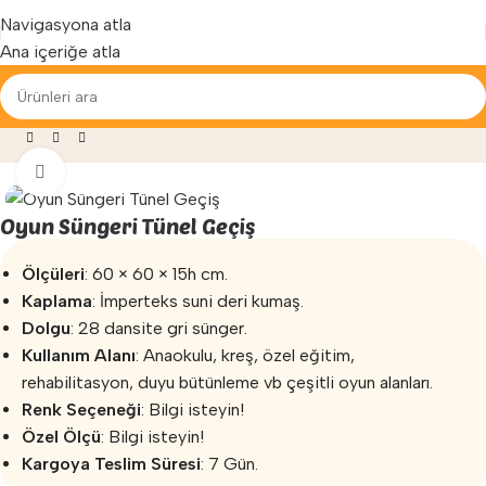
Yenilenen arayüzümüz ile hizmetinizdeyiz...
Navigasyona atla
Ana içeriğe atla
 Egzersiz
»
Sünger Oyun Grupları
»
Oyun Süngeri Tünel Geçiş
Büyütmek için tıklayın
Oyun Süngeri Tünel Geçiş
Ölçüleri
: 60 × 60 × 15h cm.
Kaplama
: İmperteks suni deri kumaş.
Dolgu
: 28 dansite gri sünger.
Kullanım Alanı
: Anaokulu, kreş, özel eğitim,
rehabilitasyon, duyu bütünleme vb çeşitli oyun alanları.
Renk Seçeneği
: Bilgi isteyin!
Özel Ölçü
: Bilgi isteyin!
Kargoya Teslim Süresi
: 7 Gün.