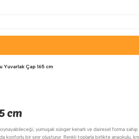
u Yuvarlak Çap 165 cm
65 cm
a oynayabileceği, yumuşak sünger kenarlı ve dairesel forma sahip e
nda konforlu bir sınır oluşturur. Renkli toplarla birlikte anaokulu,