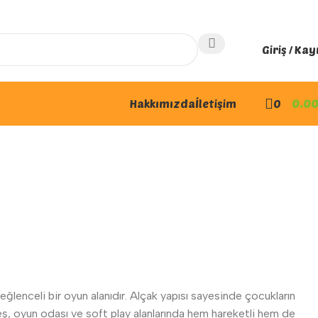
Giriş / Kay
Hakkımızda
İletişim
0
0.0
ğlenceli bir oyun alanıdır. Alçak yapısı sayesinde çocukların
 kreş, oyun odası ve soft play alanlarında hem hareketli hem de