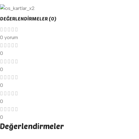
DEĞERLENDIRMELER (0)
0 yorum
0
0
0
0
0
Değerlendirmeler