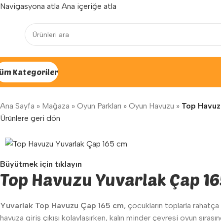
Navigasyona atla
Ana içeriğe atla
Yenilenen arayüzümüz ile hizmetinizdeyiz...
üm Kategoriler
Ana Sayfa
»
Mağaza
»
Oyun Parkları
»
Oyun Havuzu
»
Top Havuz
Ürünlere geri dön
Büyütmek için tıklayın
Top Havuzu Yuvarlak Çap 1
Yuvarlak Top Havuzu Çap 165 cm
, çocukların toplarla rahatç
havuza giriş çıkışı kolaylaşırken, kalın minder çevresi oyun sırası