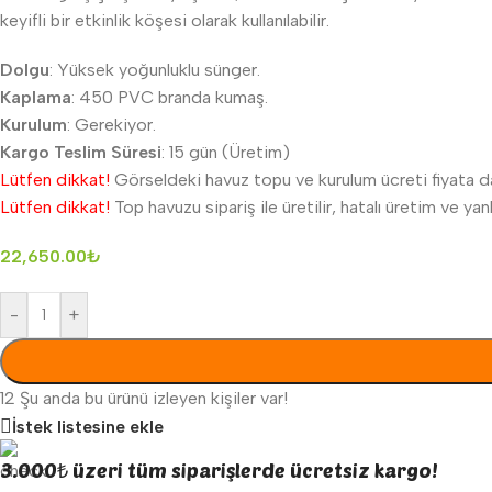
keyifli bir etkinlik köşesi olarak kullanılabilir.
Dolgu
: Yüksek yoğunluklu sünger.
Kaplama
: 450 PVC branda kumaş.
Kurulum
: Gerekiyor.
Kargo Teslim Süresi
: 15 gün (Üretim)
Lütfen dikkat!
Görseldeki havuz topu ve kurulum ücreti fiyata da
Lütfen dikkat!
Top havuzu sipariş ile üretilir, hatalı üretim ve y
22,650.00
₺
-
+
12
Şu anda bu ürünü izleyen kişiler var!
İstek listesine ekle
3.000₺ üzeri tüm siparişlerde ücretsiz kargo!