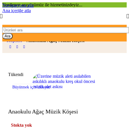
Yenilenen arayüzümüz ile hizmetinizdeyiz...
Navigasyona atla
Ana içeriğe atla
Ana Sayfa
»
Mağaza
»
Anaokulu Malzemeleri
»
Anaokulu İlgi
Ara
Köşeleri
»
Anaokulu Ağaç Müzik Köşesi
Tükendi
Büyütmek için tıklayın
Anaokulu Ağaç Müzik Köşesi
Stokta yok