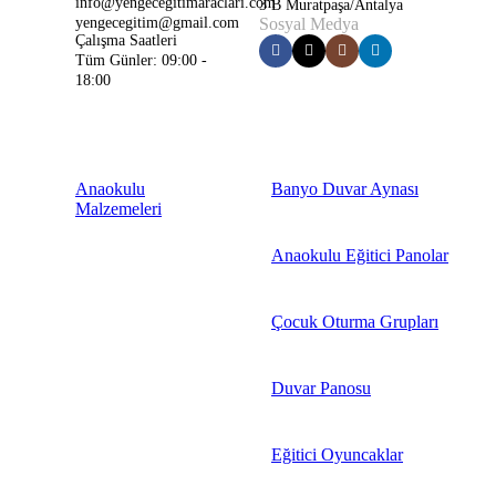
info@yengecegitimaraclari.com
3 B Muratpaşa/Antalya
yengecegitim@gmail.com
Sosyal Medya
Çalışma Saatleri
Tüm Günler: 09:00 -
18:00
Anaokulu
Banyo Duvar Aynası
Malzemeleri
Anaokulu Eğitici Panolar
Çocuk Oturma Grupları
Duvar Panosu
Eğitici Oyuncaklar