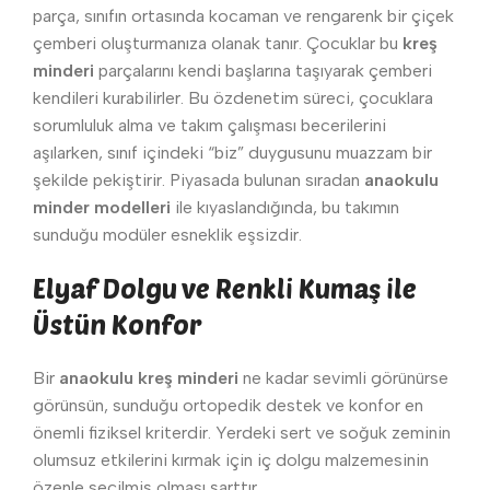
parça, sınıfın ortasında kocaman ve rengarenk bir çiçek
çemberi oluşturmanıza olanak tanır. Çocuklar bu
kreş
minderi
parçalarını kendi başlarına taşıyarak çemberi
kendileri kurabilirler. Bu özdenetim süreci, çocuklara
sorumluluk alma ve takım çalışması becerilerini
aşılarken, sınıf içindeki “biz” duygusunu muazzam bir
şekilde pekiştirir. Piyasada bulunan sıradan
anaokulu
minder modelleri
ile kıyaslandığında, bu takımın
sunduğu modüler esneklik eşsizdir.
Elyaf Dolgu ve Renkli Kumaş ile
Üstün Konfor
Bir
anaokulu kreş minderi
ne kadar sevimli görünürse
görünsün, sunduğu ortopedik destek ve konfor en
önemli fiziksel kriterdir. Yerdeki sert ve soğuk zeminin
olumsuz etkilerini kırmak için iç dolgu malzemesinin
özenle seçilmiş olması şarttır.