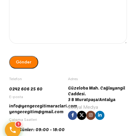
Telefon
Adres
Güzeloba Mah. Cağlayangil
0242 606 25 60
Caddesi.
E-posta
3 B Muratpaşa/Antalya
info@yengecegitimaraclari.com
Sosyal Medya
yengecegitim@gmail.com
Çalışma Saatleri
1
Tüm Günler: 09:00 - 18:00