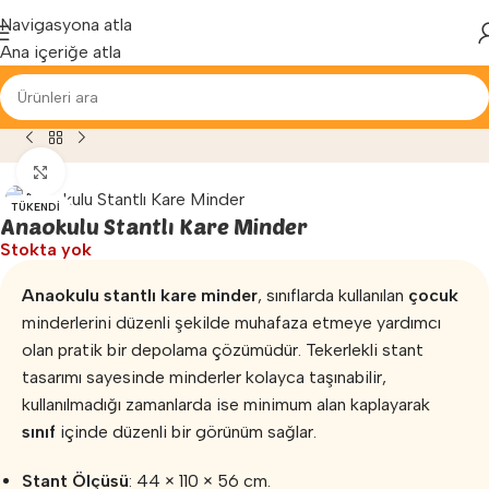
Yenilenen arayüzümüz ile hizmetinizdeyiz...
Navigasyona atla
Ana içeriğe atla
 Egzersiz
»
Anaokulu Minderi
»
Anaokulu Stantlı Kare Minder
Büyütmek için tıklayın
TÜKENDI
Anaokulu Stantlı Kare Minder
Stokta yok
Anaokulu stantlı kare minder
, sınıflarda kullanılan
çocuk
minderlerini düzenli şekilde muhafaza etmeye yardımcı
olan pratik bir depolama çözümüdür. Tekerlekli stant
tasarımı sayesinde minderler kolayca taşınabilir,
kullanılmadığı zamanlarda ise minimum alan kaplayarak
sınıf
içinde düzenli bir görünüm sağlar.
Stant Ölçüsü
: 44 × 110 × 56 cm.