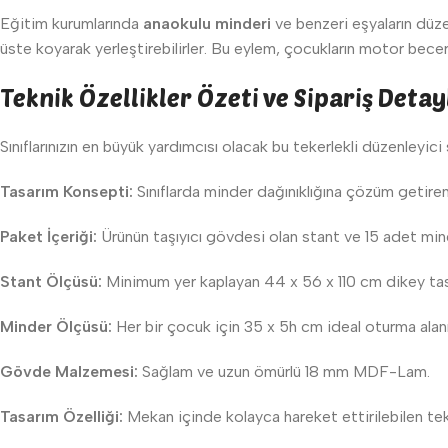
Eğitim kurumlarında
anaokulu minderi
ve benzeri eşyaların düze
üste koyarak yerleştirebilirler. Bu eylem, çocukların motor beceri
Teknik Özellikler Özeti ve Sipariş Detay
Sınıflarınızın en büyük yardımcısı olacak bu tekerlekli düzenleyici
Tasarım Konsepti:
Sınıflarda minder dağınıklığına çözüm getiren,
Paket İçeriği:
Ürünün taşıyıcı gövdesi olan stant ve 15 adet mind
Stant Ölçüsü:
Minimum yer kaplayan 44 x 56 x 110 cm dikey tas
Minder Ölçüsü:
Her bir çocuk için 35 x 5h cm ideal oturma alanı
Gövde Malzemesi:
Sağlam ve uzun ömürlü 18 mm MDF-Lam.
Tasarım Özelliği:
Mekan içinde kolayca hareket ettirilebilen teke