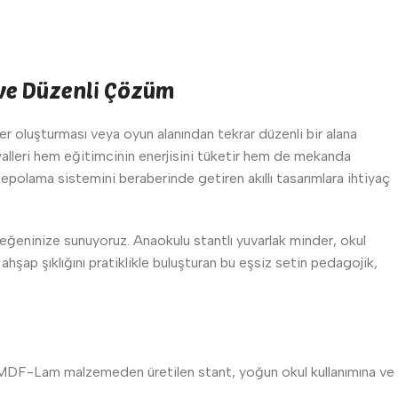
 ve Düzenli Çözüm
er oluşturması veya oyun alanından tekrar düzenli bir alana
yalleri hem eğitimcinin enerjisini tüketir hem de mekanda
olama sistemini beraberinde getiren akıllı tasarımlara ihtiyaç
ğeninize sunuyoruz. Anaokulu stantlı yuvarlak minder, okul
ahşap şıklığını pratiklikle buluşturan bu eşsiz setin pedagojik,
 MDF-Lam malzemeden üretilen stant, yoğun okul kullanımına ve