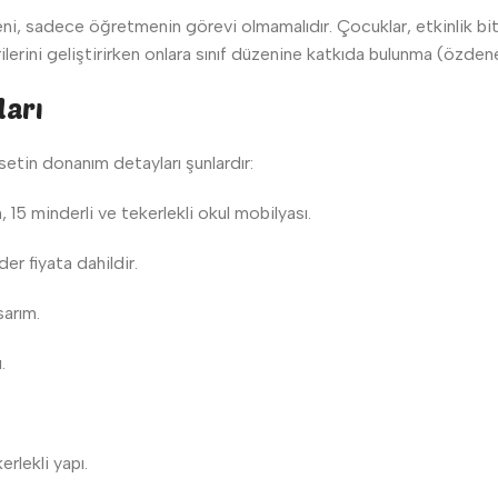
ni, sadece öğretmenin görevi olmamalıdır. Çocuklar, etkinlik bitt
lerini geliştirirken onlara sınıf düzenine katkıda bulunma (özdenet
ları
 setin donanım detayları şunlardır:
 15 minderli ve tekerlekli okul mobilyası.
er fiyata dahildir.
arım.
.
rlekli yapı.