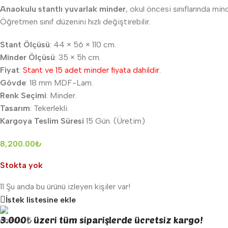
Anaokulu stantlı yuvarlak minder
, okul öncesi sınıflarında mi
Öğretmen sınıf düzenini hızlı değiştirebilir.
Stant Ölçüsü
: 44 × 56 × 110 cm.
Minder Ölçüsü
: 35 × 5h cm.
Fiyat
:
Stant ve 15 adet minder fiyata dahildir.
Gövde
: 18 mm MDF-Lam.
Renk Seçimi
: Minder.
Tasarım
: Tekerlekli.
Kargoya Teslim Süresi
15 Gün. (Üretim)
8,200.00
₺
Stokta yok
11
Şu anda bu ürünü izleyen kişiler var!
İstek listesine ekle
3.000₺ üzeri tüm siparişlerde ücretsiz kargo!