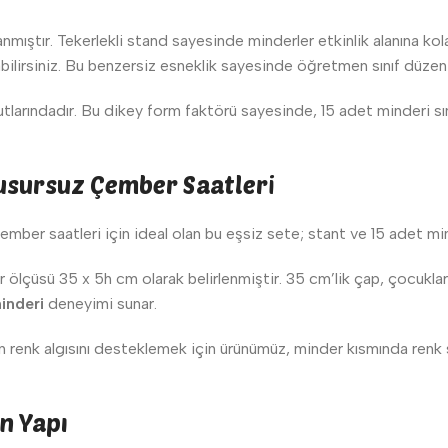
nmıştır. Tekerlekli stand sayesinde minderler etkinlik alanına kol
bilirsiniz. Bu benzersiz esneklik sayesinde öğretmen sınıf düzenini
larındadır. Bu dikey form faktörü sayesinde, 15 adet minderi sı
Kusursuz Çember Saatleri
çember saatleri için ideal olan bu eşsiz sete; stant ve 15 adet min
 ölçüsü 35 x 5h cm olarak belirlenmiştir. 35 cm’lik çap, çocuklar
inderi
deneyimi sunar.
ların renk algısını desteklemek için ürünümüz, minder kısmında renk
n Yapı