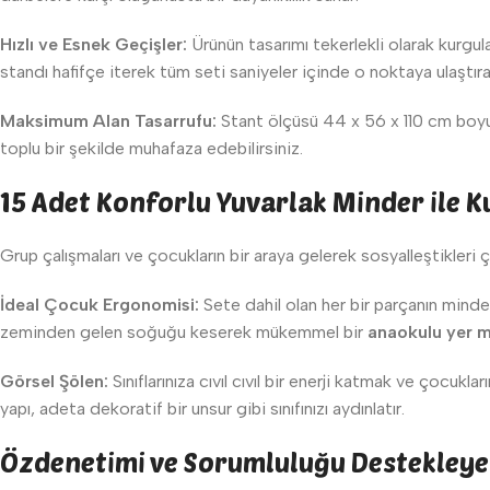
Hızlı ve Esnek Geçişler:
Ürünün tasarımı tekerlekli olarak kurgula
standı hafifçe iterek tüm seti saniyeler içinde o noktaya ulaştıra
Maksimum Alan Tasarrufu:
Stant ölçüsü 44 x 56 x 110 cm boyut
toplu bir şekilde muhafaza edebilirsiniz.
15 Adet Konforlu Yuvarlak Minder ile 
Grup çalışmaları ve çocukların bir araya gelerek sosyalleştikleri 
İdeal Çocuk Ergonomisi:
Sete dahil olan her bir parçanın minder
zeminden gelen soğuğu keserek mükemmel bir
anaokulu yer m
Görsel Şölen:
Sınıflarınıza cıvıl cıvıl bir enerji katmak ve çocuk
yapı, adeta dekoratif bir unsur gibi sınıfınızı aydınlatır.
Özdenetimi ve Sorumluluğu Destekleye