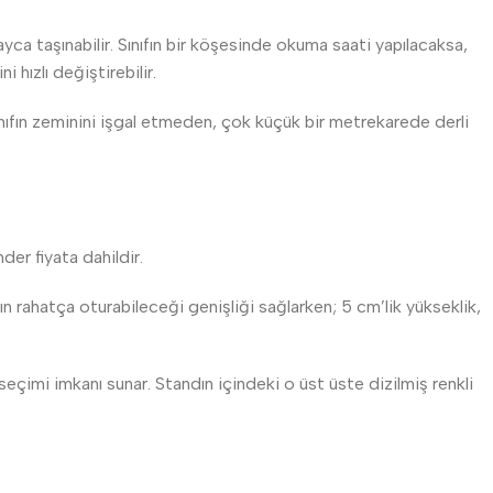
ayca taşınabilir. Sınıfın bir köşesinde okuma saati yapılacaksa,
 hızlı değiştirebilir.
nıfın zeminini işgal etmeden, çok küçük bir metrekarede derli
der fiyata dahildir.
ın rahatça oturabileceği genişliği sağlarken; 5 cm’lik yükseklik,
 seçimi imkanı sunar. Standın içindeki o üst üste dizilmiş renkli