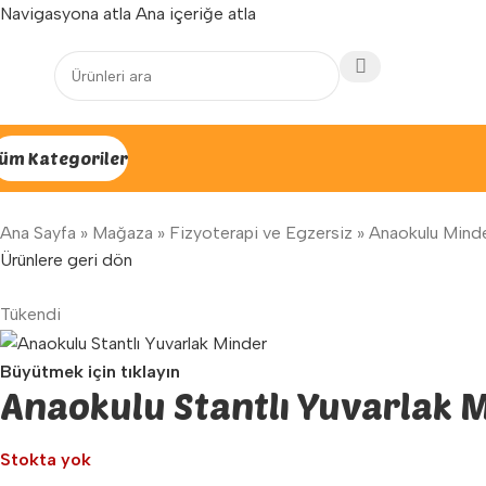
Navigasyona atla
Ana içeriğe atla
Yenilenen arayüzümüz ile hizmetinizdeyiz...
üm Kategoriler
Ana Sayfa
»
Mağaza
»
Fizyoterapi ve Egzersiz
»
Anaokulu Minde
Ürünlere geri dön
Tükendi
Büyütmek için tıklayın
Anaokulu Stantlı Yuvarlak 
Stokta yok