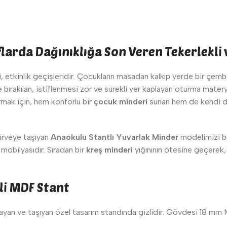
flarda Dağınıklığa Son Veren Tekerlekli
i, etkinlik geçişleridir. Çocukların masadan kalkıp yerde bir çemb
bırakılan, istiflenmesi zor ve sürekli yer kaplayan oturma mater
rmak için, hem konforlu bir
çocuk minderi
sunan hem de kendi dep
zirveye taşıyan
Anaokulu Stantlı Yuvarlak Minder
modelimizi be
 mobilyasıdır. Sıradan bir
kreş minderi
yığınının ötesine geçerek, 
li MDF Stant
ayan ve taşıyan özel tasarım standında gizlidir. Gövdesi 18 mm