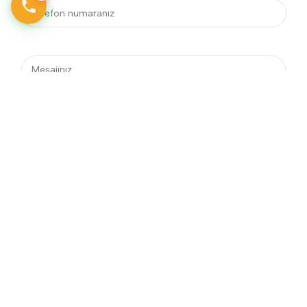
Telefon
Adres
0242 606 25 60
Güzeloba Mah. Cağlayangil
Caddesi.
3 B Muratpaşa/Antalya
E-posta