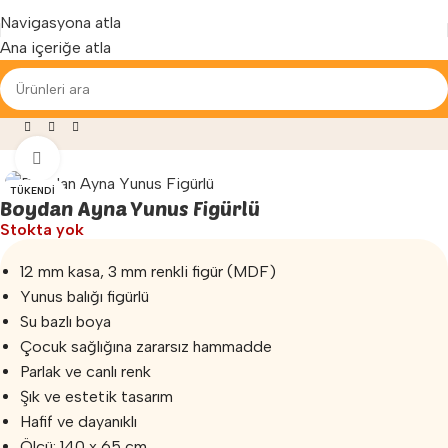
Yenilenen arayüzümüz ile hizmetinizdeyiz...
Navigasyona atla
Ana içeriğe atla
zemeleri
»
Banyo Duvar Aynası
»
Boydan Ayna Yunus Figürlü
Büyütmek için tıklayın
TÜKENDI
Boydan Ayna Yunus Figürlü
Stokta yok
12 mm kasa, 3 mm renkli figür (MDF)
Yunus balığı figürlü
Su bazlı boya
Çocuk sağlığına zararsız hammadde
Parlak ve canlı renk
Şık ve estetik tasarım
Hafif ve dayanıklı
Ölçü: 140 x 65 cm