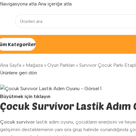
Navigasyona atla
Ana içeriğe atla
Yenilenen arayüzümüz ile hizmetinizdeyiz...
üm Kategoriler
Ana Sayfa
»
Mağaza
»
Oyun Parkları
»
Survivor Çocuk Parkı Etapl
Ürünlere geri dön
Büyütmek için tıklayın
Çocuk Survivor Lastik Adım
Çocuk survivor
lastik adım oyunu, çocukların enerjisini ve heyeca
gelişimini desteklemenin yanı sıra grup halinde oynandığında çoc