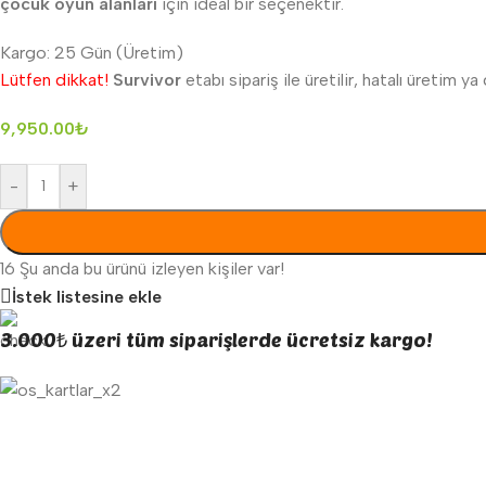
çocuk oyun alanları
için ideal bir seçenektir.
Kargo: 25 Gün (Üretim)
Lütfen dikkat!
Survivor
etabı sipariş ile üretilir, hatalı üretim 
9,950.00
₺
-
+
16
Şu anda bu ürünü izleyen kişiler var!
İstek listesine ekle
3.000₺ üzeri tüm siparişlerde ücretsiz kargo!