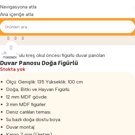
Yenilenen arayüzümüz ile hizmetinizdeyiz...
Navigasyona atla
Ana içeriğe atla
lu Malzemeleri
»
Duvar Panosu
»
Duvar Panosu Doğa Figürlü
Büyütmek için tıklayın
TÜKENDI
Duvar Panosu Doğa Figürlü
Stokta yok
Ölçü: Genişlik: 135 Yükseklik: 100 cm
Doğa, Bitki ve Hayvan Figürlü.
12 mm MDF gövde.
3 mm MDF figürler.
Deniz canlıları teması.
Su bazlı doğa dostu boya.
Duvar montaj.
Kargo 7 gün (Üretim)