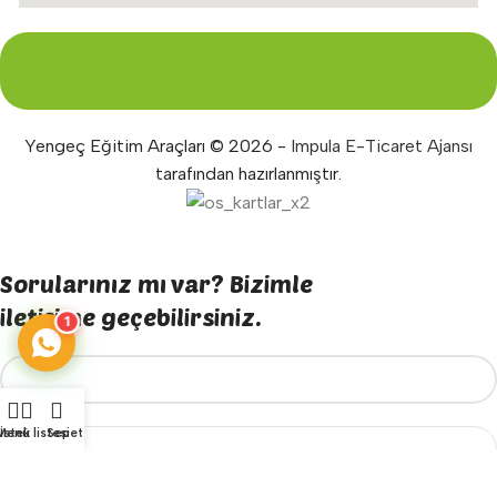
Yengeç Eğitim Araçları © 2026 -
Impula E-Ticaret Ajansı
tarafından hazırlanmıştır.
Sorularınız mı var? Bizimle
iletişime geçebilirsiniz.
1
Menü
İstek listesi
Sepet