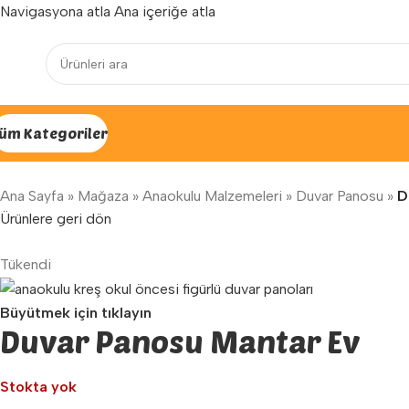
Navigasyona atla
Ana içeriğe atla
Yenilenen arayüzümüz ile hizmetinizdeyiz...
üm Kategoriler
Ana Sayfa
»
Mağaza
»
Anaokulu Malzemeleri
»
Duvar Panosu
»
D
Ürünlere geri dön
Tükendi
Büyütmek için tıklayın
Duvar Panosu Mantar Ev
Stokta yok