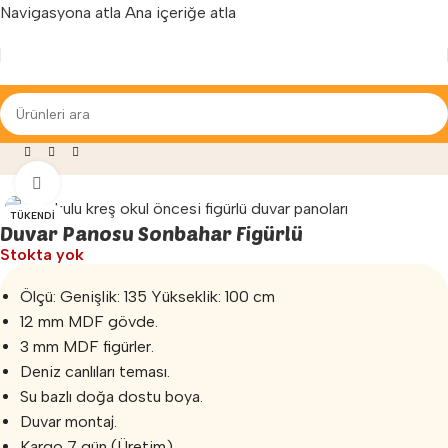
Navigasyona atla
Ana içeriğe atla
Yenilenen arayüzümüz ile hizmetinizdeyiz...
alzemeleri
»
Duvar Panosu
»
Duvar Panosu Sonbahar Figürlü
Büyütmek için tıklayın
TÜKENDI
Duvar Panosu Sonbahar Figürlü
Stokta yok
Ölçü: Genişlik: 135 Yükseklik: 100 cm
12 mm MDF gövde.
3 mm MDF figürler.
Deniz canlıları teması.
Su bazlı doğa dostu boya.
Duvar montaj.
Kargo 7 gün (Üretim)