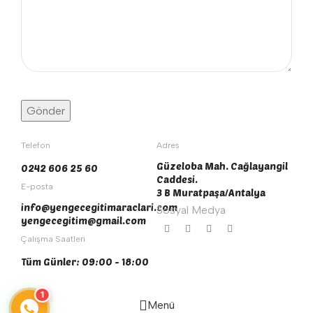
Telefon
Adres
Güzeloba Mah. Cağlayangil
0242 606 25 60
Caddesi.
E-posta
3 B Muratpaşa/Antalya
info@yengecegitimaraclari.com
Sosyal Medya
yengecegitim@gmail.com
Çalışma Saatleri
Tüm Günler: 09:00 - 18:00
1
Menü