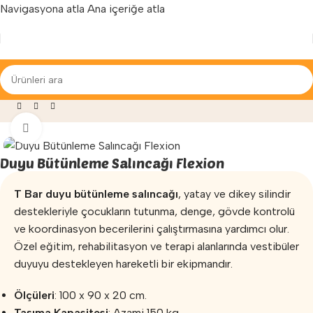
Navigasyona atla
Ana içeriğe atla
Yenilenen arayüzümüz ile hizmetinizdeyiz...
ersiz
»
Duyu Bütünleme
»
Duyu Bütünleme Salıncağı Flexion
Büyütmek için tıklayın
Duyu Bütünleme Salıncağı Flexion
T Bar duyu bütünleme salıncağı
, yatay ve dikey silindir
destekleriyle çocukların tutunma, denge, gövde kontrolü
ve koordinasyon becerilerini çalıştırmasına yardımcı olur.
Özel eğitim, rehabilitasyon ve terapi alanlarında vestibüler
duyuyu destekleyen hareketli bir ekipmandır.
Ölçüleri
: 100 x 90 x 20 cm.
Taşıma Kapasitesi
: Azami 150 kg