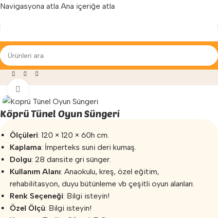
Navigasyona atla
Ana içeriğe atla
Yenilenen arayüzümüz ile hizmetinizdeyiz...
 Egzersiz
»
Sünger Oyun Grupları
»
Köprü Tünel Oyun Süngeri
Büyütmek için tıklayın
Köprü Tünel Oyun Süngeri
Ölçüleri
: 120 × 120 × 60h cm.
Kaplama
: İmperteks suni deri kumaş.
Dolgu
: 28 dansite gri sünger.
Kullanım Alanı
: Anaokulu, kreş, özel eğitim,
rehabilitasyon, duyu bütünleme vb çeşitli oyun alanları.
Renk Seçeneği
: Bilgi isteyin!
Özel Ölçü
: Bilgi isteyin!