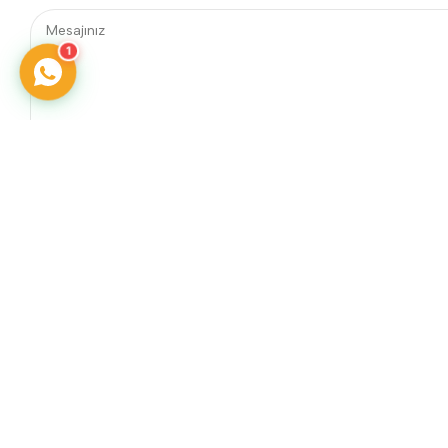
1
Telefon
0242 606 25 60
E-posta
info@yengecegitimaraclari.com
yengecegitim@gmail.com