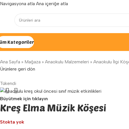
Navigasyona atla
Ana içeriğe atla
Yenilenen arayüzümüz ile hizmetinizdeyiz...
üm Kategoriler
Ana Sayfa
»
Mağaza
»
Anaokulu Malzemeleri
»
Anaokulu İlgi Köşe
Ürünlere geri dön
Tükendi
Büyütmek için tıklayın
Kreş Elma Müzik Köşesi
Stokta yok