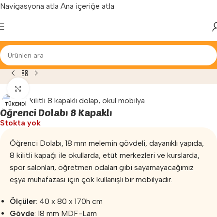
Navigasyona atla
Ana içeriğe atla
Yenilenen arayüzümüz ile hizmetinizdeyiz...
okulu Mobilyaları
»
Okul Dolapları
»
Öğrenci Dolabı 8 Kapaklı
Büyütmek için tıklayın
TÜKENDI
Öğrenci Dolabı 8 Kapaklı
Stokta yok
Öğrenci Dolabı, 18 mm melemin gövdeli, dayanıklı yapıda,
8 kilitli kapağı ile okullarda, etüt merkezleri ve kurslarda,
spor salonları, öğretmen odaları gibi sayamayacağımız
eşya muhafazası için çok kullanışlı bir mobilyadır.
Ölçüler
: 40 x 80 x 170h cm
Gövde
: 18 mm MDF-Lam