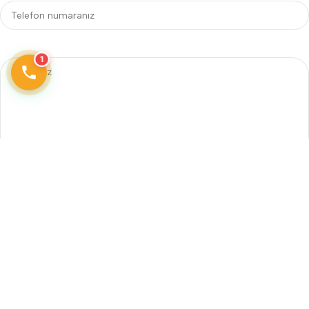
1
Telefon
Adres
0242 606 25 60
Güzeloba Mah. Cağlayangil
Caddesi.