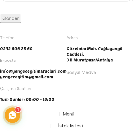
Telefon
Adres
0242 606 25 60
Güzeloba Mah. Cağlayangil
Caddesi.
3 B Muratpaşa/Antalya
E-posta
info@yengecegitimaraclari.com
Sosyal Medya
yengecegitim@gmail.com
Çalışma Saatleri
Tüm Günler: 09:00 - 18:00
1
Menü
İstek listesi