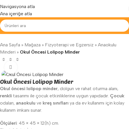
Yenilenen arayüzümüz ile hizmetinizdeyiz...
Navigasyona atla
Ana içeriğe atla
Ana Sayfa
»
Mağaza
»
Fizyoterapi ve Egzersiz
»
Anaokulu
Minderi
»
Okul Öncesi Lolipop Minder
Büyütmek için tıklayın
Okul Öncesi Lolipop Minder
Okul öncesi lolipop minder
, dolgun ve rahat oturma alanı,
renkli
tasarımı ile çocuk etkinliklerine uygun yapıdadır.
Çocuk
odaları,
anaokulu
ve
kreş sınıfları
ya da ev kullanımı için kolay
kullanım imkanı sunar.
Ölçüleri
: 45 × 45 × 12(h) cm.