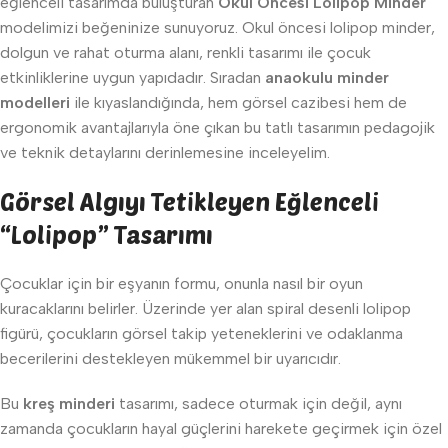
eğlenceli tasarımda buluşturan
Okul Öncesi Lolipop Minder
modelimizi beğeninize sunuyoruz. Okul öncesi lolipop minder,
dolgun ve rahat oturma alanı, renkli tasarımı ile çocuk
etkinliklerine uygun yapıdadır. Sıradan
anaokulu minder
modelleri
ile kıyaslandığında, hem görsel cazibesi hem de
ergonomik avantajlarıyla öne çıkan bu tatlı tasarımın pedagojik
ve teknik detaylarını derinlemesine inceleyelim.
Görsel Algıyı Tetikleyen Eğlenceli
“Lolipop” Tasarımı
Çocuklar için bir eşyanın formu, onunla nasıl bir oyun
kuracaklarını belirler. Üzerinde yer alan spiral desenli lolipop
figürü, çocukların görsel takip yeteneklerini ve odaklanma
becerilerini destekleyen mükemmel bir uyarıcıdır.
Bu
kreş minderi
tasarımı, sadece oturmak için değil, aynı
zamanda çocukların hayal güçlerini harekete geçirmek için özel