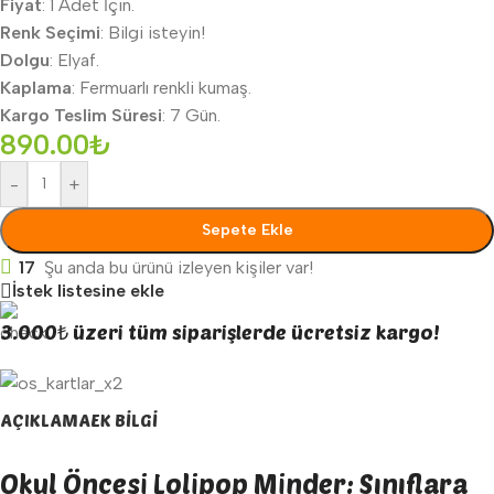
Fiyat
: 1 Adet İçin.
Renk Seçimi
: Bilgi isteyin!
Dolgu
: Elyaf.
Kaplama
: Fermuarlı renkli kumaş.
Kargo Teslim Süresi
: 7 Gün.
890.00
₺
-
+
Sepete Ekle
17
Şu anda bu ürünü izleyen kişiler var!
İstek listesine ekle
3.000₺ üzeri tüm siparişlerde ücretsiz kargo!
AÇIKLAMA
EK BILGI
Okul Öncesi Lolipop Minder: Sınıflara