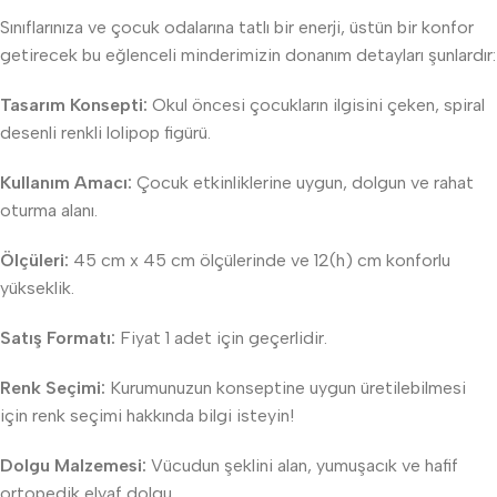
Sınıflarınıza ve çocuk odalarına tatlı bir enerji, üstün bir konfor
getirecek bu eğlenceli minderimizin donanım detayları şunlardır:
Tasarım Konsepti:
Okul öncesi çocukların ilgisini çeken, spiral
desenli renkli lolipop figürü.
Kullanım Amacı:
Çocuk etkinliklerine uygun, dolgun ve rahat
oturma alanı.
Ölçüleri:
45 cm x 45 cm ölçülerinde ve 12(h) cm konforlu
yükseklik.
Satış Formatı:
Fiyat 1 adet için geçerlidir.
Renk Seçimi:
Kurumunuzun konseptine uygun üretilebilmesi
için renk seçimi hakkında bilgi isteyin!
Dolgu Malzemesi:
Vücudun şeklini alan, yumuşacık ve hafif
ortopedik elyaf dolgu.