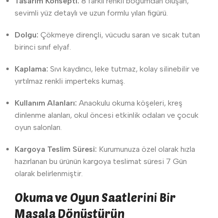
Tasarım Konsepti:
8 farklı renkli boğumdan oluşan,
sevimli yüz detaylı ve uzun formlu yılan figürü.
Dolgu:
Çökmeye dirençli, vücudu saran ve sıcak tutan
birinci sınıf elyaf.
Kaplama:
Sıvı kaydırıcı, leke tutmaz, kolay silinebilir ve
yırtılmaz renkli imperteks kumaş.
Kullanım Alanları:
Anaokulu okuma köşeleri, kreş
dinlenme alanları, okul öncesi etkinlik odaları ve çocuk
oyun salonları.
Kargoya Teslim Süresi:
Kurumunuza özel olarak hızla
hazırlanan bu ürünün kargoya teslimat süresi 7 Gün
olarak belirlenmiştir.
Okuma ve Oyun Saatlerini Bir
Masala Dönüştürün