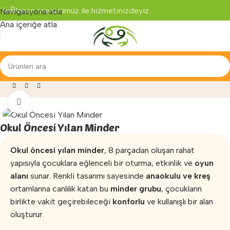
Yenilenen arayüzümüz ile hizmetinizdeyiz...
Navigasyona atla
Ana içeriğe atla
i ve Egzersiz
»
Anaokulu Minderi
»
Okul Öncesi Yılan Minder
Büyütmek için tıklayın
Okul Öncesi Yılan Minder
Okul öncesi yılan minder
, 8 parçadan oluşan rahat
yapısıyla çocuklara eğlenceli bir oturma, etkinlik ve
oyun
alanı
sunar. Renkli tasarımı sayesinde
anaokulu ve kreş
ortamlarına canlılık katan bu
minder grubu
, çocukların
birlikte vakit geçirebileceği
konforlu
ve kullanışlı bir alan
oluşturur.