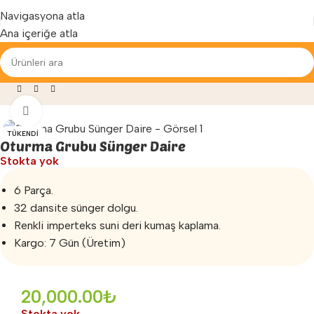
Yenilenen arayüzümüz ile hizmetinizdeyiz...
Navigasyona atla
Ana içeriğe atla
eleri
»
Çocuk Oturma Grupları
»
Oturma Grubu Sünger Daire
Büyütmek için tıklayın
TÜKENDI
Oturma Grubu Sünger Daire
Stokta yok
6 Parça.
32 dansite sünger dolgu.
Renkli imperteks suni deri kumaş kaplama.
Kargo: 7 Gün (Üretim)
20,000.00
₺
Stokta yok