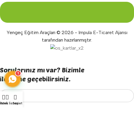
Yengeç Eğitim Araçları © 2026 -
Impula E-Ticaret Ajansı
tarafından hazırlanmıştır.
Sorularınız mı var? Bizimle
1
iletişime geçebilirsiniz.
Menü
İstek listesi
Sepet