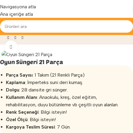
Yenilenen arayüzümüz ile hizmetinizdeyiz...
Navigasyona atla
Ana içeriğe atla
i ve Egzersiz
»
Sünger Oyun Grupları
»
Oyun Süngeri 21 Parça
Büyütmek için tıklayın
Oyun Süngeri 21 Parça
Parça Sayısı
: 1 Takım (21 Renkli Parça)
Kaplama
: İmperteks suni deri kumaş.
Dolgu
: 28 dansite gri sünger.
Kullanım Alanı
: Anaokulu, kreş, özel eğitim,
rehabilitasyon, duyu bütünleme vb çeşitli oyun alanları.
Renk Seçeneği
: Bilgi isteyin!
Özel Ölçü
: Bilgi isteyin!
Kargoya Teslim Süresi
: 7 Gün.