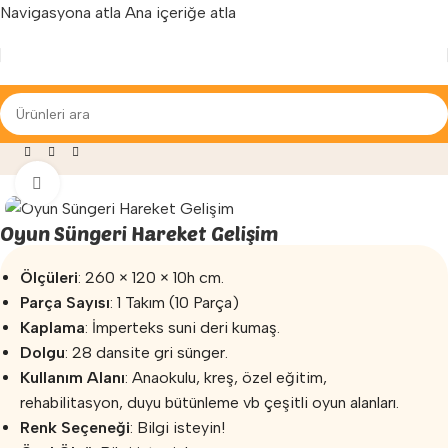
Navigasyona atla
Ana içeriğe atla
Yenilenen arayüzümüz ile hizmetinizdeyiz...
ersiz
»
Sünger Oyun Grupları
»
Oyun Süngeri Hareket Gelişim
Büyütmek için tıklayın
Oyun Süngeri Hareket Gelişim
Ölçüleri
: 260 × 120 × 10h cm.
Parça Sayısı
: 1 Takım (10 Parça)
Kaplama
: İmperteks suni deri kumaş.
Dolgu
: 28 dansite gri sünger.
Kullanım Alanı
: Anaokulu, kreş, özel eğitim,
rehabilitasyon, duyu bütünleme vb çeşitli oyun alanları.
Renk Seçeneği
: Bilgi isteyin!