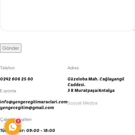
Telefon
Adres
0242 606 25 60
Güzeloba Mah. Cağlayangil
Caddesi.
3 B Muratpaşa/Antalya
E-posta
info@yengecegitimaraclari.com
Sosyal Medya
yengecegitim@gmail.com
Çalışma Saatleri
1
Tüm Günler: 09:00 - 18:00