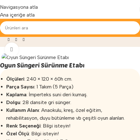
Yenilenen arayüzümüz ile hizmetinizdeyiz...
Navigasyona atla
Ana içeriğe atla
zersiz
»
Sünger Oyun Grupları
»
Oyun Süngeri Sürünme Etabı
Büyütmek için tıklayın
Oyun Süngeri Sürünme Etabı
Ölçüleri
: 240 × 120 × 60h cm.
Parça Sayısı
: 1 Takım (5 Parça)
Kaplama
: İmperteks suni deri kumaş.
Dolgu
: 28 dansite gri sünger.
Kullanım Alanı
: Anaokulu, kreş, özel eğitim,
rehabilitasyon, duyu bütünleme vb çeşitli oyun alanları.
Renk Seçeneği
: Bilgi isteyin!
Özel Ölçü
: Bilgi isteyin!