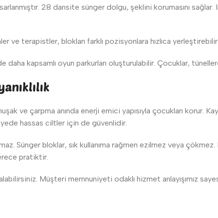
asarlanmıştır. 28 dansite sünger dolgu, şeklini korumasını sağlar
 ve terapistler, blokları farklı pozisyonlara hızlıca yerleştirebilir.
inde daha kapsamlı oyun parkurları oluşturulabilir. Çocuklar, tünel
anıklılık
şak ve çarpma anında enerji emici yapısıyla çocukları korur. Kaym
ede hassas ciltler için de güvenlidir.
lmaz. Sünger bloklar, sık kullanıma rağmen ezilmez veya çökmez. B
rece pratiktir.
 alabilirsiniz. Müşteri memnuniyeti odaklı hizmet anlayışımız sa