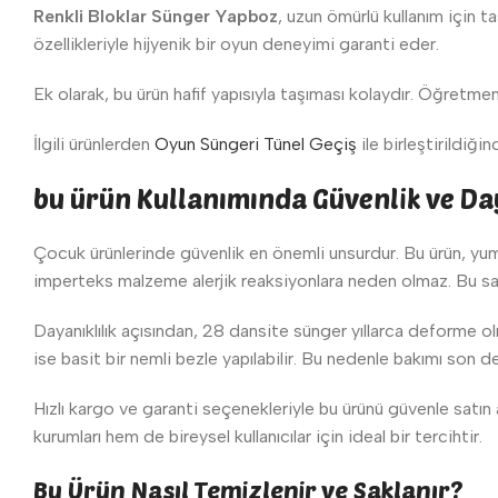
Renkli Bloklar Sünger Yapboz
, uzun ömürlü kullanım için t
özellikleriyle hijyenik bir oyun deneyimi garanti eder.
Ek olarak, bu ürün hafif yapısıyla taşıması kolaydır. Öğretmenler
İlgili ürünlerden
Oyun Süngeri Tünel Geçiş
ile birleştirildiğ
bu ürün Kullanımında Güvenlik ve Day
Çocuk ürünlerinde güvenlik en önemli unsurdur. Bu ürün, yumu
imperteks malzeme alerjik reaksiyonlara neden olmaz. Bu say
Dayanıklılık açısından, 28 dansite sünger yıllarca deforme o
ise basit bir nemli bezle yapılabilir. Bu nedenle bakımı son de
Hızlı kargo ve garanti seçenekleriyle bu ürünü güvenle satın
kurumları hem de bireysel kullanıcılar için ideal bir tercihtir.
Bu Ürün Nasıl Temizlenir ve Saklanır?