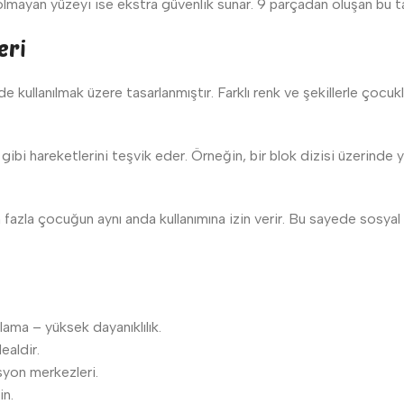
mayan yüzeyi ise ekstra güvenlik sunar. 9 parçadan oluşan bu ta
eri
 kullanılmak üzere tasarlanmıştır. Farklı renk ve şekillerle çocukl
bi hareketlerini teşvik eder. Örneğin, bir blok dizisi üzerinde yü
 fazla çocuğun aynı anda kullanımına izin verir. Bu sayede sosyal 
ama – yüksek dayanıklılık.
ealdir.
syon merkezleri.
in.