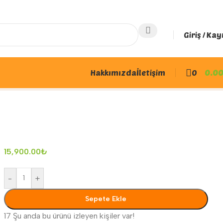
Giriş / Kay
Hakkımızda
İletişim
0
0.0
Ürünlere geri dön
15,900.00
₺
-
+
Sepete Ekle
17
Şu anda bu ürünü izleyen kişiler var!