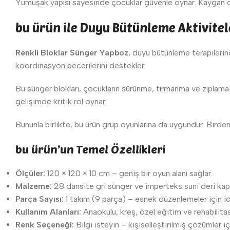
Yumuşak yapısı sayesinde çocuklar güvenle oynar. Kaygan ol
bu ürün ile Duyu Bütünleme Aktivitel
Renkli Bloklar Sünger Yapboz
, duyu bütünleme terapilerinde
koordinasyon becerilerini destekler.
Bu sünger blokları, çocukların sürünme, tırmanma ve zıplama gi
gelişimde kritik rol oynar.
Bununla birlikte, bu ürün grup oyunlarına da uygundur. Birden
bu ürün’un Temel Özellikleri
Ölçüler:
120 × 120 × 10 cm – geniş bir oyun alanı sağlar.
Malzeme:
28 dansite gri sünger ve imperteks suni deri kapl
Parça Sayısı:
1 takım (9 parça) – esnek düzenlemeler için id
Kullanım Alanları:
Anaokulu, kreş, özel eğitim ve rehabilita
Renk Seçeneği:
Bilgi isteyin – kişiselleştirilmiş çözümler iç