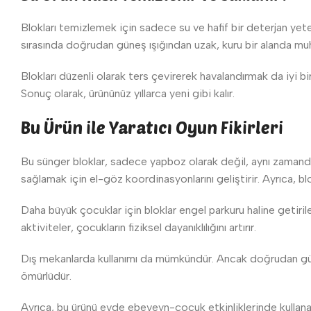
Blokları temizlemek için sadece su ve hafif bir deterjan yete
sırasında doğrudan güneş ışığından uzak, kuru bir alanda m
Blokları düzenli olarak ters çevirerek havalandırmak da iyi bir
Sonuç olarak, ürününüz yıllarca yeni gibi kalır.
Bu Ürün ile Yaratıcı Oyun Fikirleri
Bu sünger bloklar, sadece yapboz olarak değil, aynı zamanda b
sağlamak için el-göz koordinasyonlarını geliştirir. Ayrıca, b
Daha büyük çocuklar için bloklar engel parkuru haline getiril
aktiviteler, çocukların fiziksel dayanıklılığını artırır.
Dış mekanlarda kullanımı da mümkündür. Ancak doğrudan güne
ömürlüdür.
Ayrıca, bu ürünü evde ebeveyn-çocuk etkinliklerinde kullanab