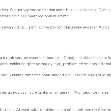
rlidir. Sünger yapısını bozmadan nemli bezle silebilirsiniz. Çamaşı
uhafaza edin. Bu, malzeme ömrünü uzatır.
 alışkanlıktır. Bu işlem, küf ve bakteri oluşumunu engeller. Ayrıca,
irçok yaratıcı oyunda kullanılabilir. Örneğin, blokları üst üste k
lokları renklerine göre ayırma oyunları, problem çözme becerilerin
ebilir. Sürünme tırmanma oyun süngeri gibi ürünlerle birleştirild
ş altında uzun süre bırakmamak gerekir. Aksi takdirde malzeme 
ilirsiniz. Ailecek vakit geçirirken hem eğlenceli hem de öğretic