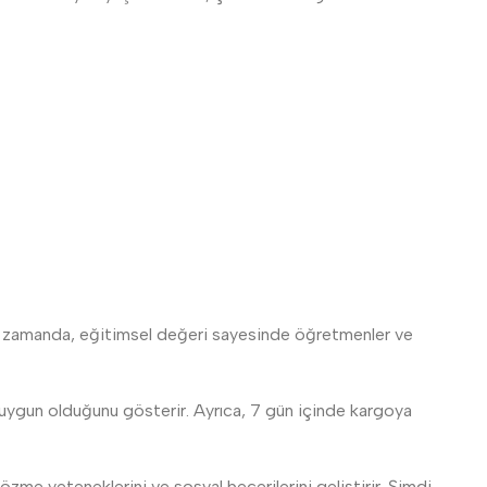
Aynı zamanda, eğitimsel değeri sayesinde öğretmenler ve
ra uygun olduğunu gösterir. Ayrıca, 7 gün içinde kargoya
özme yeteneklerini ve sosyal becerilerini geliştirir. Şimdi