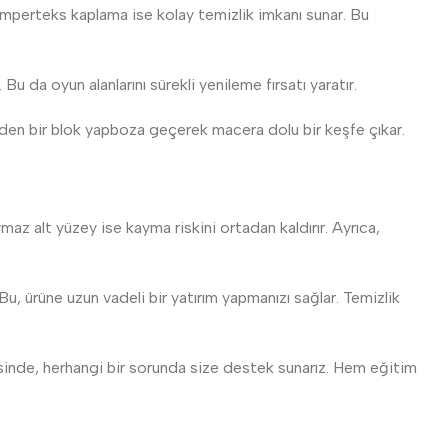
. Imperteks kaplama ise kolay temizlik imkanı sunar. Bu
 Bu da oyun alanlarını sürekli yenileme fırsatı yaratır.
lerden bir blok yapboza geçerek macera dolu bir keşfe çıkar.
az alt yüzey ise kayma riskini ortadan kaldırır. Ayrıca,
u, ürüne uzun vadeli bir yatırım yapmanızı sağlar. Temizlik
yesinde, herhangi bir sorunda size destek sunarız. Hem eğitim