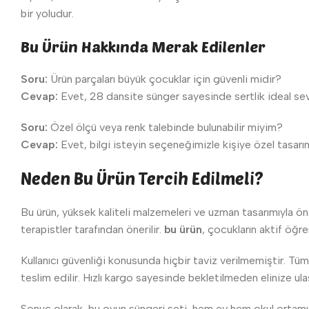
bir yoludur.
Bu Ürün Hakkında Merak Edilenler
Soru:
Ürün parçaları büyük çocuklar için güvenli midir?
Cevap:
Evet, 28 dansite sünger sayesinde sertlik ideal sev
Soru:
Özel ölçü veya renk talebinde bulunabilir miyim?
Cevap:
Evet, bilgi isteyin seçeneğimizle kişiye özel tasarı
Neden Bu Ürün Tercih Edilmeli?
Bu ürün, yüksek kaliteli malzemeleri ve uzman tasarımıyla ön
terapistler tarafından önerilir.
bu ürün
, çocukların aktif öğr
Kullanıcı güvenliği konusunda hiçbir taviz verilmemiştir. Tüm
teslim edilir. Hızlı kargo sayesinde bekletilmeden elinize ulaş
Sonuç olarak, bu oyun süngeri seti, hem ev hem okul ortamı iç