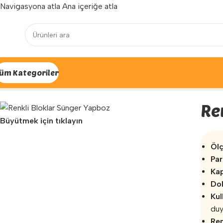
Navigasyona atla
Ana içeriğe atla
Yenilenen arayüzümüz ile hizmetinizdeyiz...
üm Kategoriler
Ana Sayfa
»
Mağaza
»
Fizyoterapi ve Egzersiz
»
Sünger Oyun 
Re
Büyütmek için tıklayın
Ölç
Par
Ka
Do
Kul
duy
Re