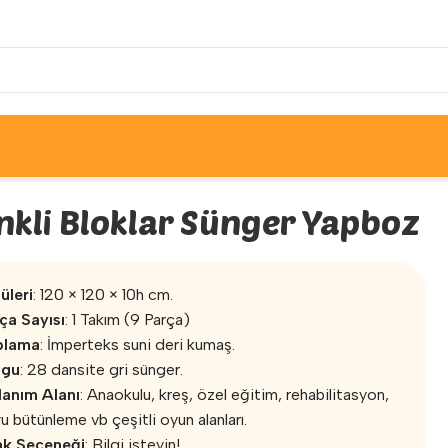
Grupları
»
Renkli Bloklar Sünger Yapboz
nkli Bloklar Sünger Yapboz
üleri
: 120 × 120 × 10h cm.
ça Sayısı
: 1 Takım (9 Parça)
plama
: İmperteks suni deri kumaş.
lgu
: 28 dansite gri sünger.
lanım Alanı
: Anaokulu, kreş, özel eğitim, rehabilitasyon,
u bütünleme vb çeşitli oyun alanları.
nk Seçeneği
: Bilgi isteyin!