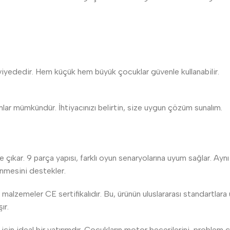
iyededir. Hem küçük hem büyük çocuklar güvenle kullanabilir.
mlar mümkündür. İhtiyacınızı belirtin, size uygun çözüm sunalım.
e çıkar. 9 parça yapısı, farklı oyun senaryolarına uyum sağlar. 
enmesini destekler.
 malzemeler CE sertifikalıdır. Bu, ürünün uluslararası standartla
ır.
in ideal bir yatırımdır. Çocukların motor becerilerini, problem ç