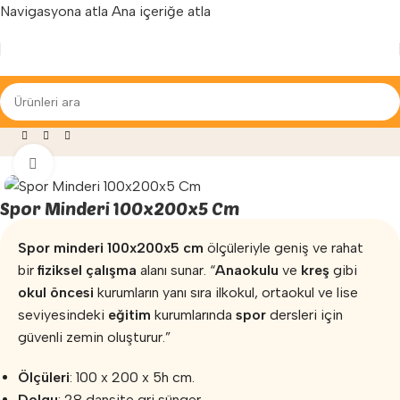
Navigasyona atla
Ana içeriğe atla
Yenilenen arayüzümüz ile hizmetinizdeyiz...
e Egzersiz
»
Anaokulu Minderi
»
Spor Minderi 100x200x5 Cm
Büyütmek için tıklayın
Spor Minderi 100x200x5 Cm
Spor minderi 100x200x5 cm
ölçüleriyle geniş ve rahat
bir
fiziksel çalışma
alanı sunar. “
Anaokulu
ve
kreş
gibi
okul öncesi
kurumların yanı sıra ilkokul, ortaokul ve lise
seviyesindeki
eğitim
kurumlarında
spor
dersleri için
güvenli zemin oluşturur.”
Ölçüleri
: 100 x 200 x 5h cm.
Dolgu
: 28 dansite gri sünger.