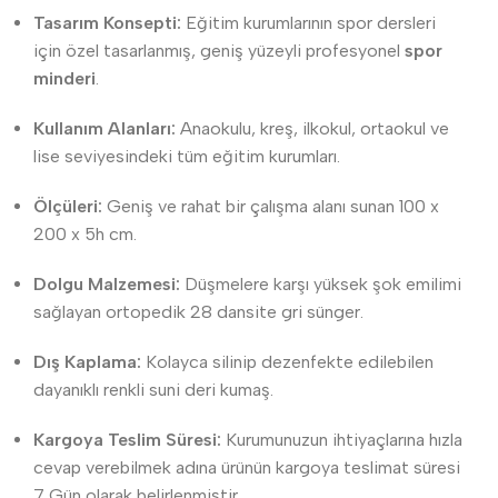
Tasarım Konsepti:
Eğitim kurumlarının spor dersleri
için özel tasarlanmış, geniş yüzeyli profesyonel
spor
minderi
.
Kullanım Alanları:
Anaokulu, kreş, ilkokul, ortaokul ve
lise seviyesindeki tüm eğitim kurumları.
Ölçüleri:
Geniş ve rahat bir çalışma alanı sunan 100 x
200 x 5h cm.
Dolgu Malzemesi:
Düşmelere karşı yüksek şok emilimi
sağlayan ortopedik 28 dansite gri sünger.
Dış Kaplama:
Kolayca silinip dezenfekte edilebilen
dayanıklı renkli suni deri kumaş.
Kargoya Teslim Süresi:
Kurumunuzun ihtiyaçlarına hızla
cevap verebilmek adına ürünün kargoya teslimat süresi
7 Gün olarak belirlenmiştir.