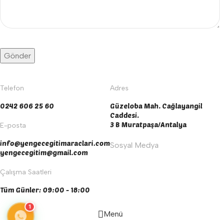
Telefon
Adres
0242 606 25 60
Güzeloba Mah. Cağlayangil
Caddesi.
3 B Muratpaşa/Antalya
E-posta
info@yengecegitimaraclari.com
Sosyal Medya
yengecegitim@gmail.com
Çalışma Saatleri
Tüm Günler: 09:00 - 18:00
1
Menü