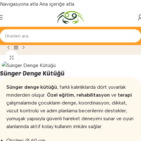
Navigasyona atla
Ana içeriğe atla
Yenilenen arayüzümüz ile hizmetinizdeyiz...
erapi ve Egzersiz
»
Duyu Bütünleme
»
Sünger Denge Kütüğü
Büyütmek için tıklayın
Sünger Denge Kütüğü
Sünger denge kütüğü
, farklı kalınlıklarda dört yuvarlak
minderden oluşur.
Özel eğitim
,
rehabilitasyon
ve
terapi
çalışmalarında çocukların denge, koordinasyon, dikkat,
vücut kontrolü ve adım planlama becerilerini destekler;
yumuşak yapısıyla güvenli hareket deneyimi sunar ve oyun
alanlarında aktif kolay kullanım imkânı sağlar.
Ölçüleri: Ø 60 cm.