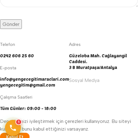
Telefon
Adres
0242 606 25 60
Güzeloba Mah. Cağlayangil
Caddesi.
3 B Muratpaşa/Antalya
E-posta
info@yengecegitimaraclari.com
Sosyal Medya
yengecegitim@gmail.com
Çalışma Saatleri
Tüm Günler: 09:00 - 18:00
Deneyiminizi iyileştirmek için çerezleri kullanıyoruz. Bu siteyi
1
kullanarak bunu kabul ettiğinizi varsayarız.
Kabul Et