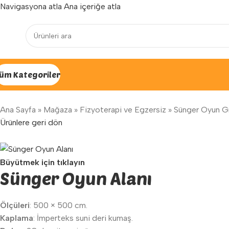
Navigasyona atla
Ana içeriğe atla
Yenilenen arayüzümüz ile hizmetinizdeyiz...
üm Kategoriler
Ana Sayfa
»
Mağaza
»
Fizyoterapi ve Egzersiz
»
Sünger Oyun Gr
Ürünlere geri dön
Büyütmek için tıklayın
Sünger Oyun Alanı
Ölçüleri
: 500 × 500 cm.
Kaplama
: İmperteks suni deri kumaş.