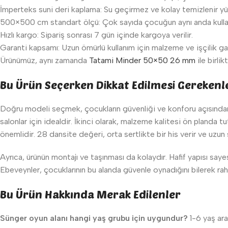
İmperteks suni deri kaplama: Su geçirmez ve kolay temizlenir yüzey
500×500 cm standart ölçü: Çok sayıda çocuğun aynı anda kulla
Hızlı kargo: Sipariş sonrası 7 gün içinde kargoya verilir.
Garanti kapsamı: Uzun ömürlü kullanım için malzeme ve işçilik gar
Ürünümüz, aynı zamanda
Tatami Minder 50×50 26 mm
ile birli
Bu Ürün Seçerken Dikkat Edilmesi Gerekenl
Doğru modeli seçmek, çocukların güvenliği ve konforu açısından k
salonlar için idealdir. İkinci olarak, malzeme kalitesi ön planda
önemlidir. 28 dansite değeri, orta sertlikte bir his verir ve uzu
Ayrıca, ürünün montajı ve taşınması da kolaydır. Hafif yapısı saye
Ebeveynler, çocuklarının bu alanda güvenle oynadığını bilerek rah
Bu Ürün Hakkında Merak Edilenler
Sünger oyun alanı hangi yaş grubu için uygundur?
1-6 yaş ara