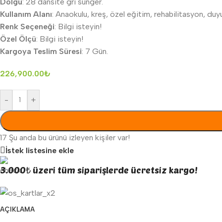
Dolgu
: 28 dansite gri sünger.
Kullanım Alanı
: Anaokulu, kreş, özel eğitim, rehabilitasyon, duyu
Renk Seçeneği
: Bilgi isteyin!
Özel Ölçü
: Bilgi isteyin!
Kargoya Teslim Süresi
: 7 Gün.
226,900.00
₺
-
+
17
Şu anda bu ürünü izleyen kişiler var!
İstek listesine ekle
3.000₺ üzeri tüm siparişlerde ücretsiz kargo!
AÇIKLAMA