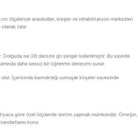
m ölçüleriyle anaokulları, kreşler ve rehabilitasyon merkezleri
olanak tanır.
. Dolguda ise 28 dansite gri sünger kullanılmıştır. Bu sayede
ortamında daha sessiz bir öğrenme deneyimi sunar.
ı olur. İçerisinde barındırdığı yumuşak köşeler sayesinde
ir. İhtiyaca göre özel ölçülerde üretim yapmak mümkündür. Örneğin,
tandartlarını korur.