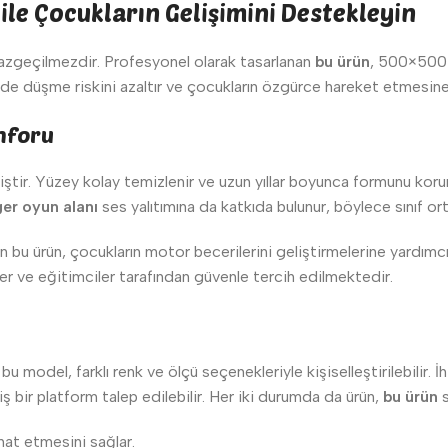
ile Çocukların Gelişimini Destekleyin
ı vazgeçilmezdir. Profesyonel olarak tasarlanan
bu ürün
, 500×500 c
e düşme riskini azaltır ve çocukların özgürce hareket etmesine 
nforu
ştir. Yüzey kolay temizlenir ve uzun yıllar boyunca formunu korur
er oyun alanı
ses yalıtımına da katkıda bulunur, böylece sınıf 
n bu ürün, çocukların motor becerilerini geliştirmelerine yardımc
ler ve eğitimciler tarafından güvenle tercih edilmektedir.
n bu model, farklı renk ve ölçü seçenekleriyle kişiselleştirilebil
iş bir platform talep edilebilir. Her iki durumda da ürün,
bu ürün
s
hat etmesini sağlar.