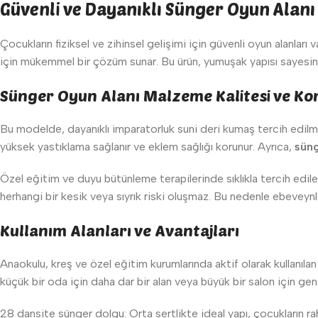
Güvenli ve Dayanıklı Sünger Oyun Alanı 
Çocukların fiziksel ve zihinsel gelişimi için güvenli oyun alanlar
için mükemmel bir çözüm sunar. Bu ürün, yumuşak yapısı sayesind
Sünger Oyun Alanı Malzeme Kalitesi ve Ko
Bu modelde, dayanıklı imparatorluk suni deri kumaş tercih edilmi
yüksek yastıklama sağlanır ve eklem sağlığı korunur. Ayrıca,
süng
Özel eğitim ve duyu bütünleme terapilerinde sıklıkla tercih edile
herhangi bir kesik veya sıyrık riski oluşmaz. Bu nedenle ebeveyn
Kullanım Alanları ve Avantajları
Anaokulu, kreş ve özel eğitim kurumlarında aktif olarak kullanıla
küçük bir oda için daha dar bir alan veya büyük bir salon için gen
28 dansite sünger dolgu: Orta sertlikte ideal yapı, çocukların ra