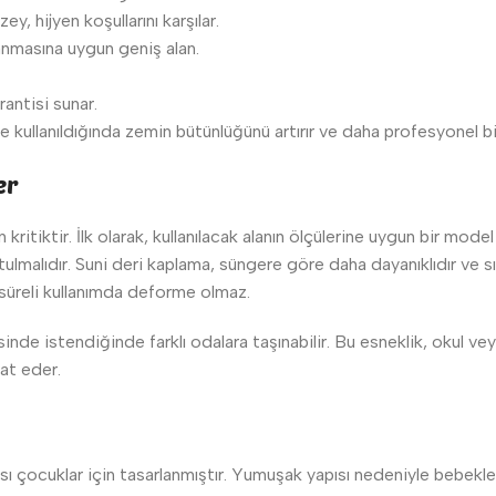
, hijyen koşullarını karşılar.
nmasına uygun geniş alan.
antisi sunar.
kte kullanıldığında zemin bütünlüğünü artırır ve daha profesyonel b
er
ritiktir. İlk olarak, kullanılacak alanın ölçülerine uygun bir mo
 tutulmalıdır. Suni deri kaplama, süngere göre daha dayanıklıdır v
n süreli kullanımda deforme olmaz.
sinde istendiğinde farklı odalara taşınabilir. Bu esneklik, okul v
at eder.
sı çocuklar için tasarlanmıştır. Yumuşak yapısı nedeniyle bebekler