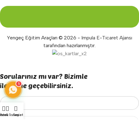
Yengeç Eğitim Araçları © 2026 -
Impula E-Ticaret Ajansı
tarafından hazırlanmıştır.
Sorularınız mı var? Bizimle
iletişime geçebilirsiniz.
1
Menü
İstek listesi
Sepet