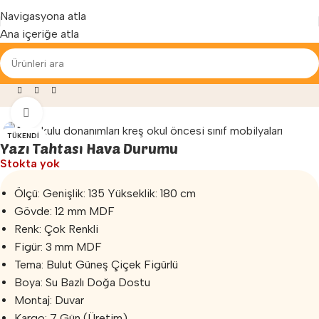
Yenilenen arayüzümüz ile hizmetinizdeyiz...
Navigasyona atla
Ana içeriğe atla
okulu Malzemeleri
»
Yazı Tahtası
»
Yazı Tahtası Hava Durumu
Büyütmek için tıklayın
TÜKENDI
Yazı Tahtası Hava Durumu
Stokta yok
Ölçü: Genişlik: 135 Yükseklik: 180 cm
Gövde: 12 mm MDF
Renk: Çok Renkli
Figür: 3 mm MDF
Tema: Bulut Güneş Çiçek Figürlü
Boya: Su Bazlı Doğa Dostu
Montaj: Duvar
Kargo: 7 Gün (Üretim)