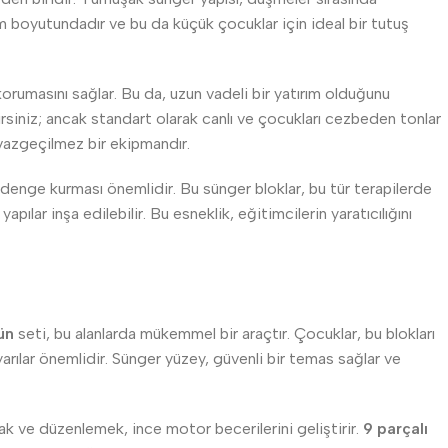
 cm boyutundadır ve bu da küçük çocuklar için ideal bir tutuş
korumasını sağlar. Bu da, uzun vadeli bir yatırım olduğunu
irsiniz; ancak standart olarak canlı ve çocukları cezbeden tonlar
t vazgeçilmez bir ekipmandır.
 denge kurması önemlidir. Bu sünger bloklar, bu tür terapilerde
apılar inşa edilebilir. Bu esneklik, eğitimcilerin yaratıcılığını
ün
seti, bu alanlarda mükemmel bir araçtır. Çocuklar, bu blokları
rılar önemlidir. Sünger yüzey, güvenli bir temas sağlar ve
ımak ve düzenlemek, ince motor becerilerini geliştirir.
9 parçalı