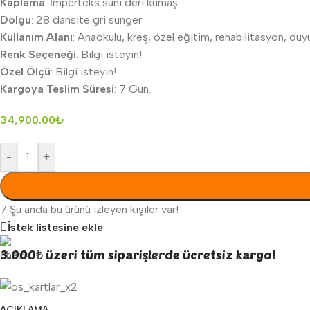
Kaplama
: İmperteks suni deri kumaş.
Dolgu
: 28 dansite gri sünger.
Kullanım Alanı
: Anaokulu, kreş, özel eğitim, rehabilitasyon, duyu
Renk Seçeneği
: Bilgi isteyin!
Özel Ölçü
: Bilgi isteyin!
Kargoya Teslim Süresi
: 7 Gün.
34,900.00
₺
-
+
7
Şu anda bu ürünü izleyen kişiler var!
İstek listesine ekle
3.000₺ üzeri tüm siparişlerde ücretsiz kargo!
AÇIKLAMA