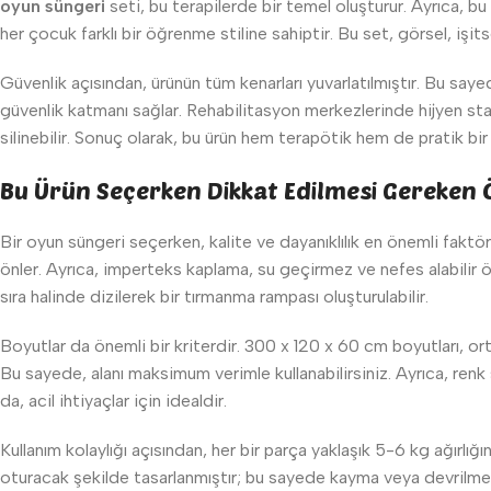
oyun süngeri
seti, bu terapilerde bir temel oluşturur. Ayrıca, bu
her çocuk farklı bir öğrenme stiline sahiptir. Bu set, görsel, işit
Güvenlik açısından, ürünün tüm kenarları yuvarlatılmıştır. Bu saye
güvenlik katmanı sağlar. Rehabilitasyon merkezlerinde hijyen stan
silinebilir. Sonuç olarak, bu ürün hem terapötik hem de pratik bi
Bu Ürün Seçerken Dikkat Edilmesi Gereken 
Bir oyun süngeri seçerken, kalite ve dayanıklılık en önemli faktör
önler. Ayrıca, imperteks kaplama, su geçirmez ve nefes alabilir öz
sıra halinde dizilerek bir tırmanma rampası oluşturulabilir.
Boyutlar da önemli bir kriterdir. 300 x 120 x 60 cm boyutları, or
Bu sayede, alanı maksimum verimle kullanabilirsiniz. Ayrıca, renk
da, acil ihtiyaçlar için idealdir.
Kullanım kolaylığı açısından, her bir parça yaklaşık 5-6 kg ağırlığınd
oturacak şekilde tasarlanmıştır; bu sayede kayma veya devrilme ris