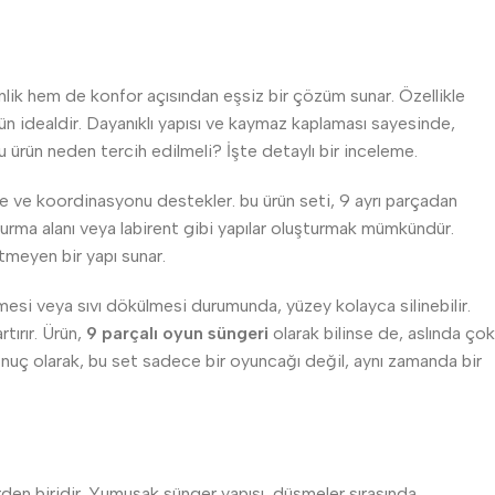
lik hem de konfor açısından eşsiz bir çözüm sunar. Özellikle
ün idealdir. Dayanıklı yapısı ve kaymaz kaplaması sayesinde,
u ürün neden tercih edilmeli? İşte detaylı bir inceleme.
nge ve koordinasyonu destekler. bu ürün seti, 9 ayrı parçadan
 oturma alanı veya labirent gibi yapılar oluşturmak mümkündür.
tmeyen bir yapı sunar.
mesi veya sıvı dökülmesi durumunda, yüzey kolayca silinebilir.
tırır. Ürün,
9 parçalı oyun süngeri
olarak bilinse de, aslında çok
. Sonuç olarak, bu set sadece bir oyuncağı değil, aynı zamanda bir
rden biridir. Yumuşak sünger yapısı, düşmeler sırasında