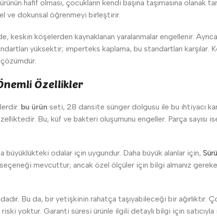
 ürünün hafif olması, çocukların kendi başına taşımasına olanak tan
sel ve dokunsal öğrenmeyi birleştirir.
de, keskin köşelerden kaynaklanan yaralanmalar engellenir. Ayrıca,
dartları yüksektir; imperteks kaplama, bu standartları karşılar. K
r çözümdür.
Önemli Özellikler
lerdir.
bu ürün
seti, 28 dansite sünger dolgusu ile bu ihtiyacı ka
elliktedir. Bu, küf ve bakteri oluşumunu engeller. Parça sayısı ise
ta büyüklükteki odalar için uygundur. Daha büyük alanlar için,
Sür
 seçeneği mevcuttur; ancak özel ölçüler için bilgi almanız gereke
adır. Bu da, bir yetişkinin rahatça taşıyabileceği bir ağırlıktır. Çoc
ki yoktur. Garanti süresi ürünle ilgili detaylı bilgi için satıcıyl