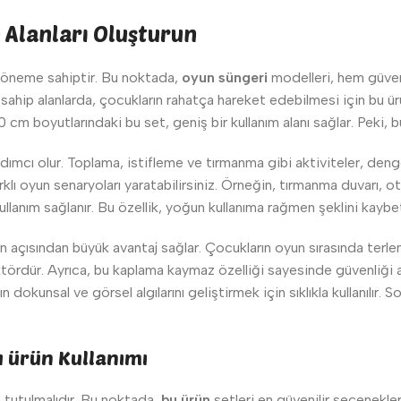
n Alanları Oluşturun
ir öneme sahiptir. Bu noktada,
oyun süngeri
modelleri, hem güven
sahip alanlarda, çocukların rahatça hareket edebilmesi için bu ür
cm boyutlarındaki bu set, geniş bir kullanım alanı sağlar. Peki, b
ardımcı olur. Toplama, istifleme ve tırmanma gibi aktiviteler, de
 farklı oyun senaryoları yaratabilirsiniz. Örneğin, tırmanma duvarı,
lanım sağlanır. Bu özellik, yoğun kullanıma rağmen şeklini kaybe
n açısından büyük avantaj sağlar. Çocukların oyun sırasında terle
tördür. Ayrıca, bu kaplama kaymaz özelliği sayesinde güvenliği ar
 dokunsal ve görsel algılarını geliştirmek için sıklıkla kullanılır
u ürün Kullanımı
 tutulmalıdır. Bu noktada,
bu ürün
setleri en güvenilir seçenekle