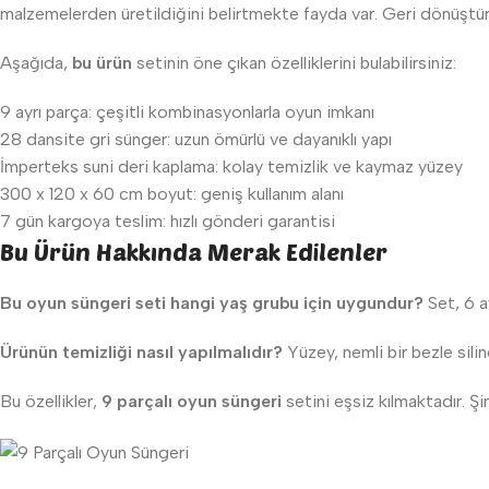
malzemelerden üretildiğini belirtmekte fayda var. Geri dönüştürül
Aşağıda,
bu ürün
setinin öne çıkan özelliklerini bulabilirsiniz:
9 ayrı parça: çeşitli kombinasyonlarla oyun imkanı
28 dansite gri sünger: uzun ömürlü ve dayanıklı yapı
İmperteks suni deri kaplama: kolay temizlik ve kaymaz yüzey
300 x 120 x 60 cm boyut: geniş kullanım alanı
7 gün kargoya teslim: hızlı gönderi garantisi
Bu Ürün Hakkında Merak Edilenler
Bu oyun süngeri seti hangi yaş grubu için uygundur?
Set, 6 ay
Ürünün temizliği nasıl yapılmalıdır?
Yüzey, nemli bir bezle siline
Bu özellikler,
9 parçalı oyun süngeri
setini eşsiz kılmaktadır. Şi