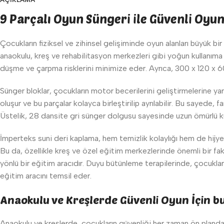
9 Parçalı Oyun Süngeri ile Güvenli Oyu
Çocukların fiziksel ve zihinsel gelişiminde oyun alanları büyük b
anaokulu, kreş ve rehabilitasyon merkezleri gibi yoğun kullanıma 
düşme ve çarpma risklerini minimize eder. Ayrıca, 300 x 120 x 60 
Sünger bloklar, çocukların motor becerilerini geliştirmelerine y
oluşur ve bu parçalar kolayca birleştirilip ayrılabilir. Bu sayede,
Üstelik, 28 dansite gri sünger dolgusu sayesinde uzun ömürlü kul
İmperteks suni deri kaplama, hem temizlik kolaylığı hem de hijye
Bu da, özellikle kreş ve özel eğitim merkezlerinde önemli bir fak
yönlü bir eğitim aracıdır. Duyu bütünleme terapilerinde, çocukların
eğitim aracını temsil eder.
Anaokulu ve Kreşlerde Güvenli Oyun İçin b
Anaokulu ve kreşlerde, çocukların güvenliği her zaman ön planda