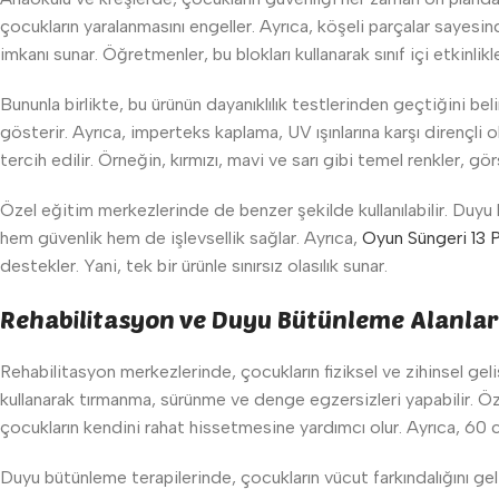
çocukların yaralanmasını engeller. Ayrıca, köşeli parçalar sayesin
imkanı sunar. Öğretmenler, bu blokları kullanarak sınıf içi etkinlikl
Bununla birlikte, bu ürünün dayanıklılık testlerinden geçtiğini b
gösterir. Ayrıca, imperteks kaplama, UV ışınlarına karşı dirençli 
tercih edilir. Örneğin, kırmızı, mavi ve sarı gibi temel renkler, g
Özel eğitim merkezlerinde de benzer şekilde kullanılabilir. Duyu 
hem güvenlik hem de işlevsellik sağlar. Ayrıca,
Oyun Süngeri 13 
destekler. Yani, tek bir ürünle sınırsız olasılık sunar.
Rehabilitasyon ve Duyu Bütünleme Alanlar
Rehabilitasyon merkezlerinde, çocukların fiziksel ve zihinsel geliş
kullanarak tırmanma, sürünme ve denge egzersizleri yapabilir. Öz
çocukların kendini rahat hissetmesine yardımcı olur. Ayrıca, 60 c
Duyu bütünleme terapilerinde, çocukların vücut farkındalığını geli