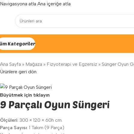
Navigasyona atla
Ana içeriğe atla
Yenilenen arayüzümüz ile hizmetinizdeyiz...
üm Kategoriler
Ana Sayfa
»
Mağaza
»
Fizyoterapi ve Egzersiz
»
Sünger Oyun Gr
Ürünlere geri dön
Büyütmek için tıklayın
9 Parçalı Oyun Süngeri
Ölçüleri
: 300 × 120 × 60h cm.
Parça Sayısı
: 1 Takım (9 Parça)