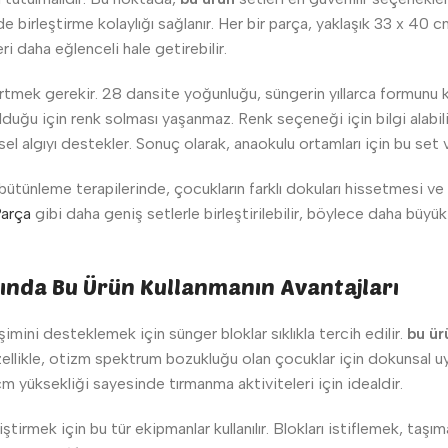
de birleştirme kolaylığı sağlanır. Her bir parça, yaklaşık 33 x 40
eri daha eğlenceli hale getirebilir.
elirtmek gerekir. 28 dansite yoğunluğu, süngerin yıllarca formunu 
olduğu için renk solması yaşanmaz. Renk seçeneği için bilgi alabil
örsel algıyı destekler. Sonuç olarak, anaokulu ortamları için bu se
bütünleme terapilerinde, çocukların farklı dokuları hissetmesi ve
Parça
gibi daha geniş setlerle birleştirilebilir, böylece daha büyük y
ında Bu Ürün Kullanmanın Avantajları
imini desteklemek için sünger bloklar sıklıkla tercih edilir.
bu ür
ellikle, otizm spektrum bozukluğu olan çocuklar için dokunsal uya
m yüksekliği sayesinde tırmanma aktiviteleri için idealdir.
ştirmek için bu tür ekipmanlar kullanılır. Blokları istiflemek, taş