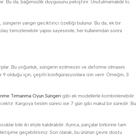
ır. Bu da, bağımsızlık duygusunu pekiştirir. Unutulmamalıdır ki,
 süngerin yangın geciktirici özelliği bulunur. Bu da, ek bir
olay temizlenebilir yapısı sayesinde, her kullanımdan sonra
rşılar. Bu yoğunluk, süngerin ezilmesini ve deforme olmasını
 9 olduğu için, çeşitli konfigürasyonlara izin verir. Örneğin, 3
ünme Tırmanma Oyun Süngeri
gibi ek modellerle kombinlenebilir.
cektir. Kargoya teslim süresi ise 7 gün gibi makul bir süredir. Bu
uklar bile iki eliyle kaldırabilir. Ayrıca, parçalar birbirine tam
a iletişime geçebilirsiniz. Son olarak, bu ürünün çevre dostu