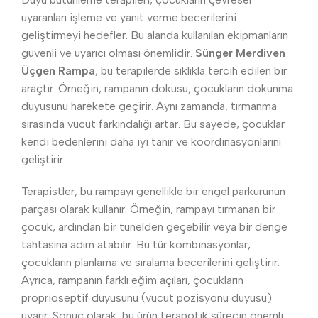
uyaranları işleme ve yanıt verme becerilerini
geliştirmeyi hedefler. Bu alanda kullanılan ekipmanların
güvenli ve uyarıcı olması önemlidir.
Sünger Merdiven
Üçgen Rampa
, bu terapilerde sıklıkla tercih edilen bir
araçtır. Örneğin, rampanın dokusu, çocukların dokunma
duyusunu harekete geçirir. Aynı zamanda, tırmanma
sırasında vücut farkındalığı artar. Bu sayede, çocuklar
kendi bedenlerini daha iyi tanır ve koordinasyonlarını
geliştirir.
Terapistler, bu rampayı genellikle bir engel parkurunun
parçası olarak kullanır. Örneğin, rampayı tırmanan bir
çocuk, ardından bir tünelden geçebilir veya bir denge
tahtasına adım atabilir. Bu tür kombinasyonlar,
çocukların planlama ve sıralama becerilerini geliştirir.
Ayrıca, rampanın farklı eğim açıları, çocukların
proprioseptif duyusunu (vücut pozisyonu duyusu)
uyarır. Sonuç olarak, bu ürün terapötik sürecin önemli