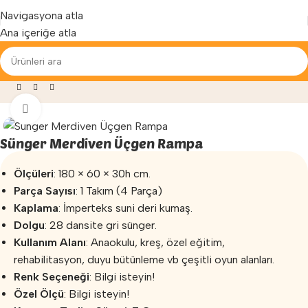
Yenilenen arayüzümüz ile hizmetinizdeyiz...
Navigasyona atla
Ana içeriğe atla
siz
»
Sünger Oyun Grupları
»
Sünger Merdiven Üçgen Rampa
Büyütmek için tıklayın
Sünger Merdiven Üçgen Rampa
Ölçüleri
: 180 × 60 × 30h cm.
Parça Sayısı
: 1 Takım (4 Parça)
Kaplama
: İmperteks suni deri kumaş.
Dolgu
: 28 dansite gri sünger.
Kullanım Alanı
: Anaokulu, kreş, özel eğitim,
rehabilitasyon, duyu bütünleme vb çeşitli oyun alanları.
Renk Seçeneği
: Bilgi isteyin!
Özel Ölçü
: Bilgi isteyin!