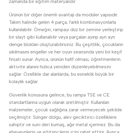
zamanda bir eğitim materyalidir.
Ürünün bir diğer önemli avantajı da modüler yapısıdır.
Takım halinde gelen 4 parça, farklı kombinasyonlarla
kullanılabilir. Örneğin, rampayı düz bir zemine yerleştirip
bir slayt gibi kullanabilir veya parçaları ayırıp ayrı ayrı
denge blokları oluşturabilirsiniz. Bu çeşitlilik, çocukların
sıkılmasını engeller ve her oyun seansında yeni bir keşif
fırsatı sunar. Ayrıca, ürünün hafif olması, öğretmenlerin
aktivite alanını hızlıca yeniden düzenleyebilmesini
sağlar. Özellikle dar alanlarda, bu esneklik büyük bir
kolaylık sağlar.
Güvenlik konusuna gelince, bu rampa TSE ve CE
standartlarına uygun olarak üretilmiştir. Kullanılan
malzemeler, çocuk sağlığına zarar vermeyecek şekilde
seçilmiştir. Sünger dolgu, alev geciktirici özelliklere
sahiptir ve suni deri kumaş, ağır metal içermez. Bu da
ebeveynlerin ve eğitimcilerin içini rahat ettirir. Ayrıca,