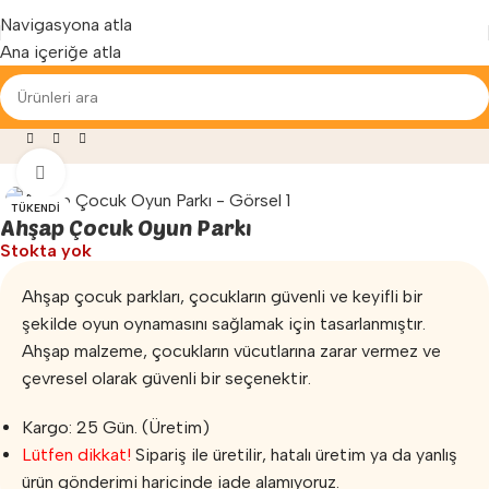
Yenilenen arayüzümüz ile hizmetinizdeyiz...
Navigasyona atla
Ana içeriğe atla
Oyun Parkları
»
Ahşap Çocuk Parkı
»
Ahşap Çocuk Oyun Parkı
Büyütmek için tıklayın
TÜKENDI
Ahşap Çocuk Oyun Parkı
Stokta yok
Ahşap çocuk parkları, çocukların güvenli ve keyifli bir
şekilde oyun oynamasını sağlamak için tasarlanmıştır.
Ahşap malzeme, çocukların vücutlarına zarar vermez ve
çevresel olarak güvenli bir seçenektir.
Kargo: 25 Gün. (Üretim)
Lütfen dikkat!
Sipariş ile üretilir, hatalı üretim ya da yanlış
ürün gönderimi haricinde iade alamıyoruz.