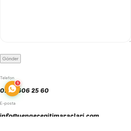
Telefon
1
0242 606 25 60
E-posta
info@yengecegitimaraclari.com
yengecegitim@gmail.com